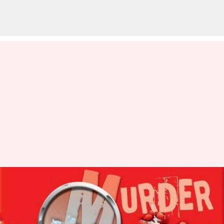
பெண் ஆசையால்
பறிபோன ரவுடியின்
உயிர், பரபரப்பு சம்பவம் -