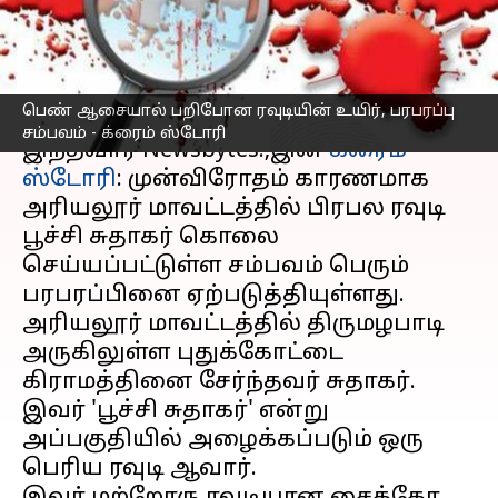
க்ரைம் ஸ்டோரி
எழுதியவர்
Sep 10, 2023
07:15 pm
Nivetha P
செய்தி முன்னோட்டம்
பெண் ஆசையால் பறிபோன ரவுடியின் உயிர், பரபரப்பு
சம்பவம் - க்ரைம் ஸ்டோரி
இந்தவார Newsbytes.,இன்
க்ரைம்
ஸ்டோரி
: முன்விரோதம் காரணமாக
அரியலூர் மாவட்டத்தில் பிரபல ரவுடி
பூச்சி சுதாகர் கொலை
செய்யப்பட்டுள்ள சம்பவம் பெரும்
பரபரப்பினை ஏற்படுத்தியுள்ளது.
அரியலூர் மாவட்டத்தில் திருமழபாடி
அருகிலுள்ள புதுக்கோட்டை
கிராமத்தினை சேர்ந்தவர் சுதாகர்.
இவர் 'பூச்சி சுதாகர்' என்று
அப்பகுதியில் அழைக்கப்படும் ஒரு
பெரிய ரவுடி ஆவார்.