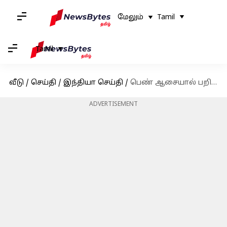
மேலும்
Tamil
Tamil
வீடு
/
செய்தி
/
இந்தியா செய்தி
/
பெண் ஆசையால் பறிபோன ரவுடியின் உயிர், பரபரப்பு சம்பவம் - க்ரைம் ஸ்டோரி
ADVERTISEMENT