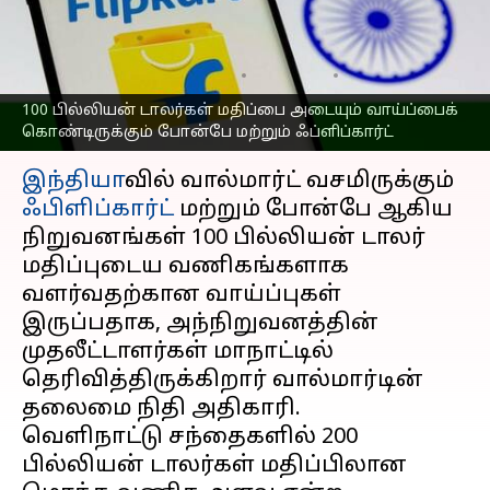
கொண்டிருக்கும் போன்பே
மற்றும் ஃப்ளிப்கார்ட்
எழுதியவர்
Jun 15, 2023
01:31 pm
Prasanna Venkatesh
100 பில்லியன் டாலர்கள் மதிப்பை அடையும் வாய்ப்பைக்
கொண்டிருக்கும் போன்பே மற்றும் ஃப்ளிப்கார்ட்
செய்தி முன்னோட்டம்
இந்தியா
வில் வால்மார்ட் வசமிருக்கும்
ஃபிளிப்கார்ட்
மற்றும் போன்பே ஆகிய
நிறுவனங்கள் 100 பில்லியன் டாலர்
மதிப்புடைய வணிகங்களாக
வளர்வதற்கான வாய்ப்புகள்
இருப்பதாக, அந்நிறுவனத்தின்
முதலீட்டாளர்கள் மாநாட்டில்
தெரிவித்திருக்கிறார் வால்மார்டின்
தலைமை நிதி அதிகாரி.
வெளிநாட்டு சந்தைகளில் 200
பில்லியன் டாலர்கள் மதிப்பிலான