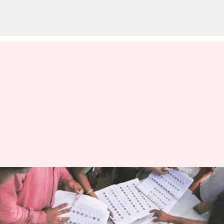
பீகாரைத் தொடர்ந்து
டெல்லியிலும்
தொடங்குகிறது SIR