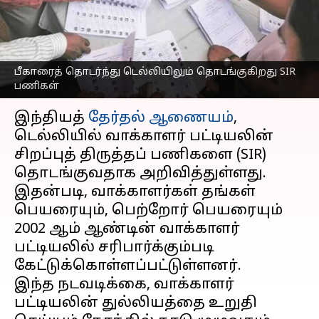
பணிகள்; தேர்தல்
ஆணையம் அறிவிப்பு
எழுதியவர்
Sep 18, 2025
09:32 am
Sekar Chinnappan
பீகாரைத் தொடர்ந்து டெல்லியிலும் தொடங்குகிறது SIR
பணிகள்
செய்தி முன்னோட்டம்
இந்தியத்
தேர்தல் ஆணையம்
,
டெல்லியில் வாக்காளர் பட்டியலின்
சிறப்புத் திருத்தப் பணிகளை (SIR)
தொடங்குவதாக அறிவித்துள்ளது.
இதன்படி, வாக்காளர்கள் தங்கள்
பெயரையும், பெற்றோர் பெயரையும்
2002 ஆம் ஆண்டின் வாக்காளர்
பட்டியலில் சரிபார்க்கும்படி
கேட்டுக்கொள்ளப்பட்டுள்ளனர்.
இந்த நடவடிக்கை, வாக்காளர்
பட்டியலின் துல்லியத்தை உறுதி