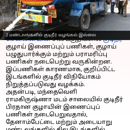
வழங்கல் இல்லை!
எழுதியவர்
Sep 23, 2024
11:53 am
Venkatalakshmi V
செய்தி முன்னோட்டம்
2 மண்டலங்களில் குடிநீர் வழங்கல் இல்லை
சென்னையின்
சில பகுதிகளில்
குடிநீர்
குழாய் இணைப்புப் பணிகள், குழாய்
பழுதுபார்க்கும் மற்றும் பராமரிப்பு
பணிகள் நடைபெற்று வருகின்றன.
இப்பணிகள் காரணமாக, குறிப்பிட்ட
இடங்களில் குடிநீர் விநியோகம்
நிறுத்தப்படுவது வழக்கம்.
அதன்படி, மந்தைவெளி
ராமகிருஷ்ணா மடம் சாலையில் குடிநீர்
பிரதான குழாயின் இணைப்புப்
பணிகள் நடைபெறுவதால்,
தேனாம்பேட்டை மற்றும் அடையாறு