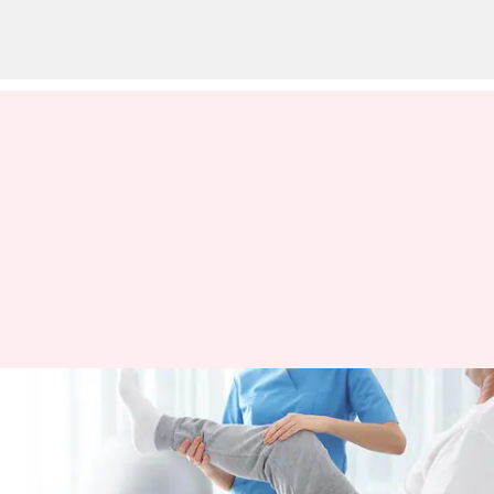
பிசியோதெரபிஸ்டுகள்
'டாக்டர்' என்ற பட்டத்தை
பயன்படுத்த முடியாது: