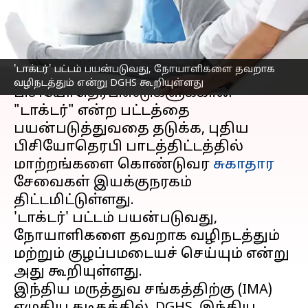
சுகாதார ஆணையம் முடிவு
எழுதியவர்
Sep 11, 2025
10:13 am
Venkatalakshmi V
செய்தி முன்னோட்டம்
'டாக்டர்' பட்டம் பயன்படுவது, நோயாளிகளை தவறாக
வழிநடத்தும் என்று DGHS கூறியுள்ளது
பிசியோதெரபிஸ்டுகளுக்கான
"டாக்டர்" என்ற பட்டத்தை
பயன்படுத்துவதை தடுக்க, புதிய
பிசியோதெரபி பாடத்திட்டத்தில்
மாற்றங்களை கொண்டுவர
சுகாதார
சேவைகள் இயக்குநரகம்
திட்டமிட்டுள்ளது.
'டாக்டர்' பட்டம் பயன்படுவது,
நோயாளிகளை தவறாக வழிநடத்தும்
மற்றும் குழப்பமடையச் செய்யும் என்று
அது கூறியுள்ளது.
இந்திய மருத்துவ சங்கத்திற்கு (IMA)