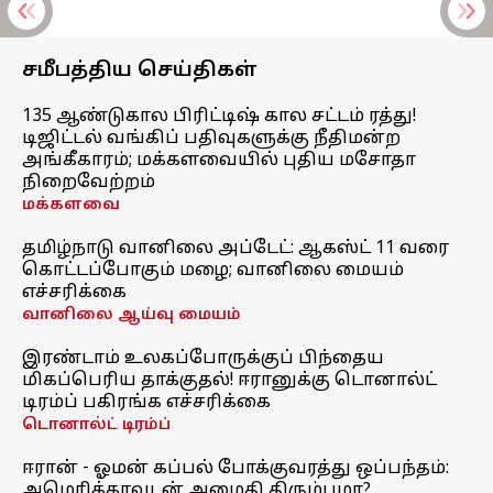
சமீபத்திய செய்திகள்
135 ஆண்டுகால பிரிட்டிஷ் கால சட்டம் ரத்து!
டிஜிட்டல் வங்கிப் பதிவுகளுக்கு நீதிமன்ற
அங்கீகாரம்; மக்களவையில் புதிய மசோதா
நிறைவேற்றம்
மக்களவை
தமிழ்நாடு வானிலை அப்டேட்: ஆகஸ்ட் 11 வரை
கொட்டப்போகும் மழை; வானிலை மையம்
எச்சரிக்கை
வானிலை ஆய்வு மையம்
இரண்டாம் உலகப்போருக்குப் பிந்தைய
மிகப்பெரிய தாக்குதல்! ஈரானுக்கு டொனால்ட்
டிரம்ப் பகிரங்க எச்சரிக்கை
டொனால்ட் டிரம்ப்
ஈரான் - ஓமன் கப்பல் போக்குவரத்து ஒப்பந்தம்:
அமெரிக்காவுடன் அமைதி திரும்புமா?