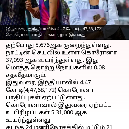
எழுதியவர்
Apr 11, 2023
11:11 am
Sindhuja SM
செய்தி முன்னோட்டம்
இதுவரை, இந்தியாவில் 4.47 கோடி(4,47,68,172)
நேற்று(ஏப்-10)
5,880ஆக இருந்த தினசரி
கொரோனா பாதிப்புகள் ஏற்பட்டுள்ளது.
கொரோனா
வின் எண்ணிக்கை,
தற்போது 5,676ஆக குறைந்துள்ளது.
நாட்டின் செயலில் உள்ள கொரோனா
37,093 ஆக உயர்ந்துள்ளது. இது
மொத்த தொற்றுநோய்களில் 0.08
சதவீதமாகும்.
இதுவரை, இந்தியாவில் 4.47
கோடி(4,47,68,172) கொரோனா
பாதிப்புகள் ஏற்பட்டுள்ளது.
கொரோனாவால் இதுவரை ஏற்பட்ட
உயிரிழப்புகள் 5,31,000 ஆக
உயர்ந்துள்ளது.
கடந்த 24 மணிநேரதத்தில் மட்டும் 21