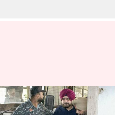
மேல தாளம் முழங்க,
காங்கிரஸ் தலைவர்
நவ்ஜோத் சிங் சித்துவை