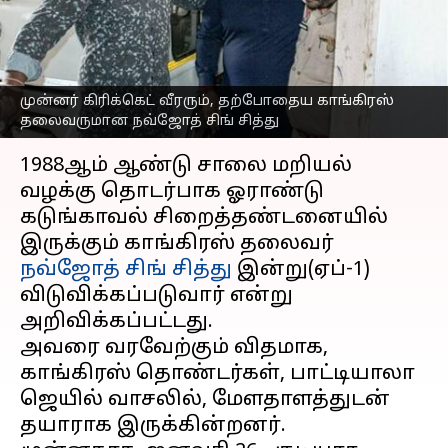
வரவேற்க தயாராகும்
தொண்டர்கள்
எழுதியவர்
Apr 01, 2023
02:20 pm
Venkatalakshmi V
முன்னர் கிரிக்கெட் வீரரும், தற்போதைய காங்கிரஸ்
தலைவருமான நவ்ஜோத் சிங் சித்து
செய்தி முன்னோட்டம்
1988ஆம் ஆண்டு சாலை மறியல்
வழக்கு தொடர்பாக ஓராண்டு
கடுங்காவல் சிறைத்தண்டனையில்
இருக்கும் காங்கிரஸ் தலைவர்
நவ்ஜோத் சிங் சித்து
இன்று(ஏப்-1)
விடுவிக்கப்படுவார் என்று
அறிவிக்கப்பட்டது.
அவரை வரவேற்கும் விதமாக,
காங்கிரஸ் தொண்டர்கள், பாட்டியாலா
ஜெயில் வாசலில், மேளதாளத்துடன்
தயாராக இருக்கின்றனர்.