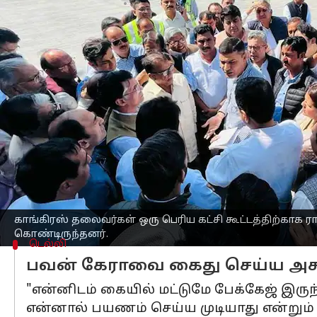
எழுதியவர்
Feb 23, 2023
01:32 pm
Sindhuja SM
செய்தி முன்னோட்டம்
டெல்லியில்
இருந்து ராய்ப்பூருக்கு இன
தடுத்து நிறுத்தப்பட்டார்.
இதனால், ஏராளமான கட்சித் தலைவர்கள் 
கட்சித் தலைவர்கள் விமானத்தில் ஏறிய ப
இருந்தபோதிலும், இண்டிகோ விமானத்தில்
காங்கிரஸ் தலைவர்கள் ஒரு பெரிய கட்சி 
பிரதமர் மோடியை அவமதித்த குற்றச்சாட்
காங்கிரஸ் தலைவர்கள் ஒரு பெரிய கட்சி கூட்டத்திற்காக ரா
கொண்டிருந்தனர்.
டெல்லி
பவன் கேராவை கைது செய்ய அசா
"என்னிடம் கையில் மட்டுமே பேக்கேஜ் இருந
என்னால் பயணம் செய்ய முடியாது என்றும் 