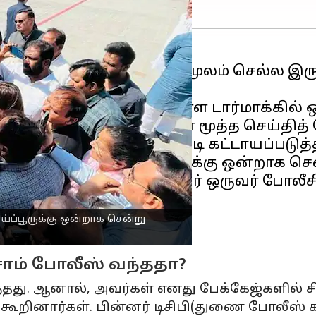
்று(பிப் 23) காலை விமானம் மூலம் செல்ல 
விமானத்திற்கு அடுத்துள்ள டார்மாக்கில்
ிறகு, காங்கிரஸ் கட்சியின் மூத்த செய்தித
 இருந்து வெளியேறும்படி கட்டாயப்படுத்த
கூட்டத்திற்காக ராய்ப்பூருக்கு ஒன்றாக ச
டின் பேரில் பாஜக தலைவர் ஒருவர் போலீசில
ய்ப்பூருக்கு ஒன்றாக சென்று
ம் போலீஸ் வந்ததா?
்தது. ஆனால், அவர்கள் எனது பேக்கேஜ்களில் சி
கூறினார்கள். பின்னர் டிசிபி(துணை போலீஸ் 