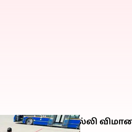
ங்கிரஸ் தலைவர்: டெல்லி விம