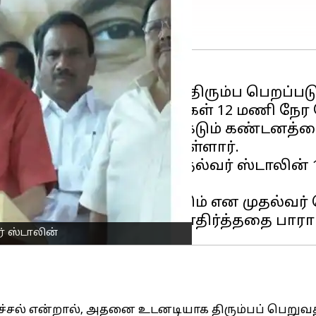
ய்ய கூறப்பட்ட மசோதா திரும்ப பெறப்பட
டப்பேரவையில் தொழிலாளர்கள் 12 மணி நேர
ும் அரசியல் தலைவர்கள் கடும் கண்டனத்
்கப்படுவதாக அறிவித்துள்ளார்.
 கலந்துகொண்டு பேசிய முதல்வர் ஸ்டாலி
வாயிலாக தெரிவிக்கப்படும் என முதல்வர் த
் ஸ்டாலின்
்சல் என்றால், அதனை உடனடியாக திரும்பப் பெறுவது