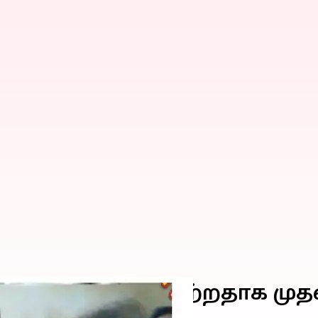
ை திரும்ப பெற்றதாக முதல்