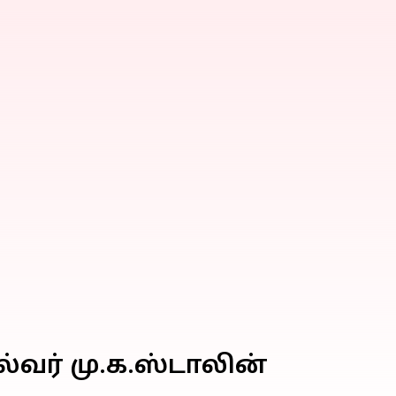
வர் மு.க.ஸ்டாலின்