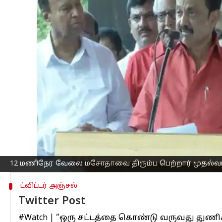
எழுதியவர்
May 01, 2023
12:53 pm
Siranjeevi
செய்தி முன்னோட்டம்
தொழிலாளர்கள் 12 மணி நேரம் வேலை செ
கடந்த நாட்களுக்கு முன்பு மசோதா சட்
இதற்கு,
தமிழகத்தில்
பொதுமக்கள் மற்ற
மு.க.ஸ்டாலின் மசோதாவை நிறுத்தி வைக
மே தின தொழிலாளர்கள் நிகழ்ச்சியில்
பெறப்பட்டதாக கூறினார்.
மேலும், இவை எம்எல்ஏக்களுக்கு செய்தி 
12 மணிநேர வேலை மசோதாவை திரும்ப பெற்றார் முதல்வர
ட்விட்டர் அஞ்சல்
Twitter Post
#Watch
| “ஒரு சட்டத்தை கொண்டு வருவது துணிச