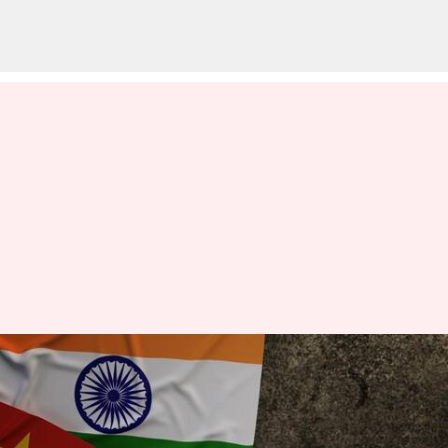
அமெரிக்கா அடாவடியான
நாடு; இந்தியாவுடன்
துணை நிற்பதாக சீன