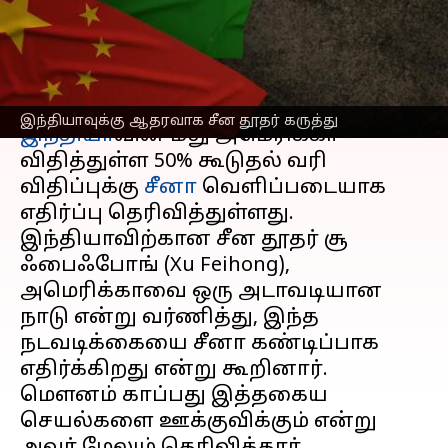
தூதர் கருத்து
எழுதியவர்
Aug 21, 2025
08:46 pm
Sekar Chinnappan
செய்தி முன்னோட்டம்
இந்தியாவுக்கு ஆதரவாக சீன தூதர் கருத்து
இந்தியா
வின் மீது அமெரிக்கா
விதித்துள்ள 50% கூடுதல் வரி
விதிப்புக்கு
சீனா
வெளிப்படையாக
எதிர்ப்பு தெரிவித்துள்ளது.
இந்தியாவிற்கான சீன தூதர் சூ
ஃபைஃபோங் (Xu Feihong),
அமெரிக்காவை ஒரு அடாவடியான
நாடு என்று வர்ணித்து, இந்த
நடவடிக்கையை சீனா கண்டிப்பாக
எதிர்க்கிறது என்று கூறினார்.
மௌனம் காப்பது இத்தகைய
செயல்களை ஊக்குவிக்கும் என்று