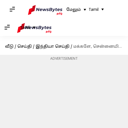
மேலும்
Tamil
Tamil
வீடு
/
செய்தி
/
இந்தியா செய்தி
/
மக்களே, சென்னையில் பார்க்கிங் இடம் இருந்தால் மட்டுமே கார் வாங்க முடியும்! விரைவில் வருகிறது சட்டம்
ADVERTISEMENT