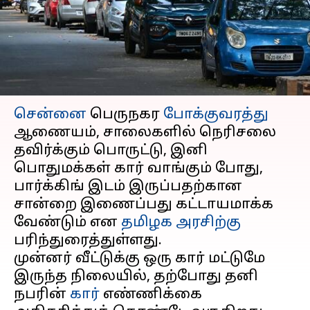
முடியும்! விரைவில்
வருகிறது சட்டம்
எழுதியவர்
Mar 12, 2025
11:31 am
Venkatalakshmi V
செய்தி முன்னோட்டம்
சென்னை
பெருநகர
போக்குவரத்து
ஆணையம், சாலைகளில் நெரிசலை
தவிர்க்கும் பொருட்டு, இனி
பொதுமக்கள் கார் வாங்கும் போது,
பார்க்கிங் இடம் இருப்பதற்கான
சான்றை இணைப்பது கட்டாயமாக்க
வேண்டும் என
தமிழக அரசிற்கு
பரிந்துரைத்துள்ளது.
முன்னர் வீட்டுக்கு ஒரு கார் மட்டுமே
இருந்த நிலையில், தற்போது தனி
நபரின்
கார்
எண்ணிக்கை