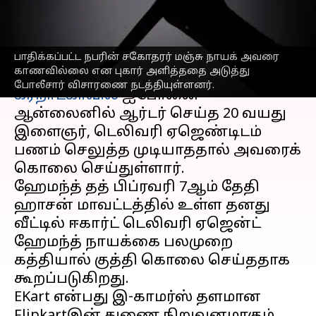
கொலை செய்த இளைஞர்
எழுதியவர்
Feb 20, 2023
12:33 pm
Sindhuja SM
பாதிக்கப்பட்ட நபரின் சகோதரர் மஞ்சு நாயக் அவரை
செய்தி முன்னோட்டம்
காணவில்லை என புகார் அளித்ததை அடுத்து
போலீசார் விசாரணை நடத்தியுள்ளனர்.
கர்நாடகாவில்
ஐபோனை
ஆன்லைனில் ஆர்டர் செய்த 20 வயது
இளைஞர், டெலிவரி ஏஜெண்டிடம்
பணம் செலுத்த முடியாததால் அவரைக்
கொலை செய்துள்ளார்.
ஹேமந்த் தத் பிப்ரவரி 7ஆம் தேதி
ஹாசன் மாவட்டத்தில் உள்ள தனது
வீட்டில் ஈகார்ட் டெலிவரி ஏஜென்ட்
ஹேமந்த் நாயக்கை பலமுறை
கத்தியால் குத்தி கொலை செய்ததாக
கூறப்படுகிறது.
EKart என்பது இ-காமர்ஸ் தளமான