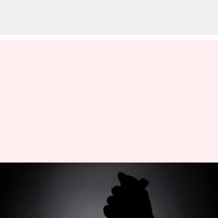
ஐபோன் வாங்க பணம்
இல்லாததால்
டெலிவரிக்கு வந்த நபரை