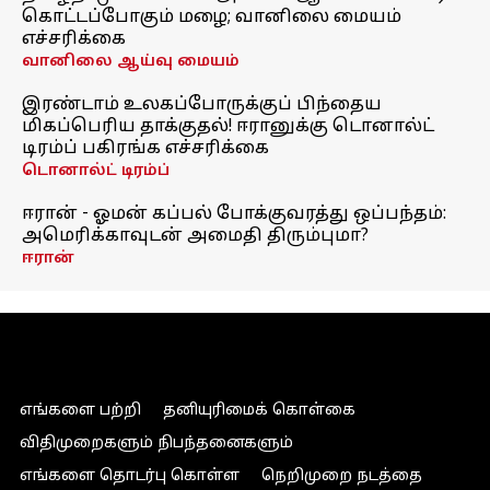
கொட்டப்போகும் மழை; வானிலை மையம்
எச்சரிக்கை
வானிலை ஆய்வு மையம்
இரண்டாம் உலகப்போருக்குப் பிந்தைய
மிகப்பெரிய தாக்குதல்! ஈரானுக்கு டொனால்ட்
டிரம்ப் பகிரங்க எச்சரிக்கை
டொனால்ட் டிரம்ப்
ஈரான் - ஓமன் கப்பல் போக்குவரத்து ஒப்பந்தம்:
அமெரிக்காவுடன் அமைதி திரும்புமா?
ஈரான்
எங்களை பற்றி
தனியுரிமைக் கொள்கை
விதிமுறைகளும் நிபந்தனைகளும்
எங்களை தொடர்பு கொள்ள
நெறிமுறை நடத்தை