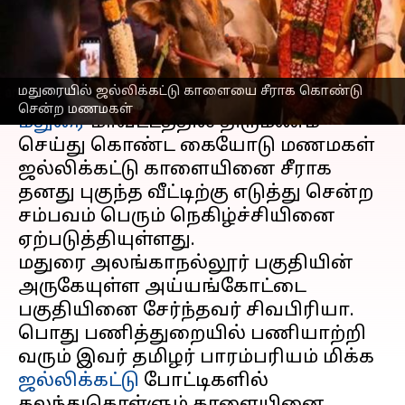
மணமகள்
எழுதியவர்
May 23, 2023
04:27 pm
Nivetha P
செய்தி முன்னோட்டம்
மதுரையில் ஜல்லிக்கட்டு காளையை சீராக கொண்டு
சென்ற மணமகள்
மதுரை
மாவட்டத்தில் திருமணம்
செய்து கொண்ட கையோடு மணமகள்
ஜல்லிக்கட்டு காளையினை சீராக
தனது புகுந்த வீட்டிற்கு எடுத்து சென்ற
சம்பவம் பெரும் நெகிழ்ச்சியினை
ஏற்படுத்தியுள்ளது.
மதுரை அலங்காநல்லூர் பகுதியின்
அருகேயுள்ள அய்யங்கோட்டை
பகுதியினை சேர்ந்தவர் சிவபிரியா.
பொது பணித்துறையில் பணியாற்றி
வரும் இவர் தமிழர் பாரம்பரியம் மிக்க
ஜல்லிக்கட்டு
போட்டிகளில்