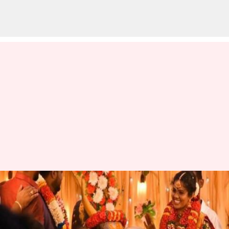
மதுரையில் ஜல்லிக்கட்டு
காளையை சீராக
கொண்டு சென்ற