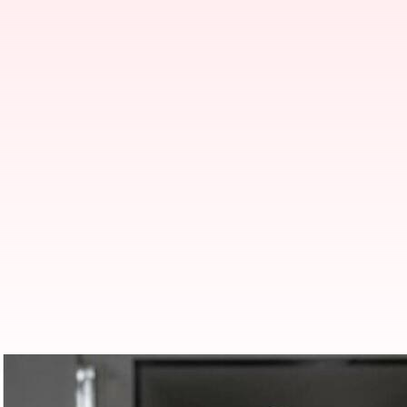
உயிரிழந்த 2 உடல்கள் - வே