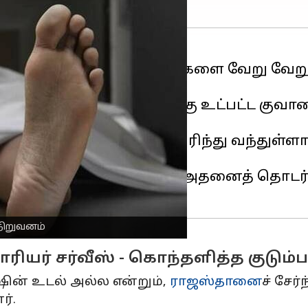
ு இறந்த நபர்களின் உடல்களை வேறு வேறு 
மாலோ காவல் நிலையத்திற்கு உட்பட்ட குவா
்டார் ஷோரூமில் பணிபுரிந்து வந்துள்ளார்
ட்டிற்கு அனுப்பப்பட்டது. அதனைத் தொடர
நிறுவனம்
யர் சர்வீஸ் - கொந்தளித்த குடும்ப
ஷின் உடல் அல்ல என்றும்,
ராஜஸ்தானை
ச் சேர
ர்.