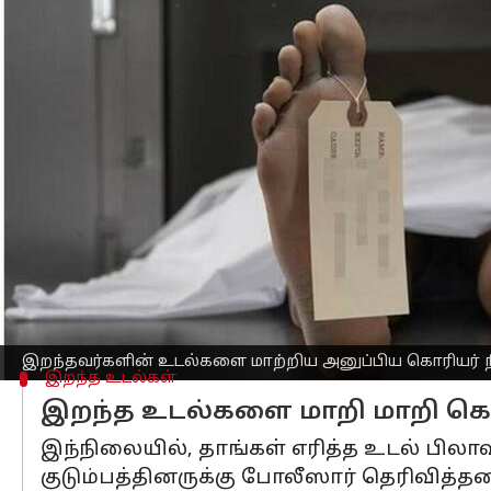
எழுதியவர்
Apr 12, 2023
05:34 pm
Siranjeevi
செய்தி முன்னோட்டம்
இந்தியா
வில், கொரியர் நிறுவனம் ஒன்ற
அதிர்ச்சியை ஏற்படுத்தியுள்ளது.
ஒடிசா, கட்டாக் மாவட்டத்தில் உள்ள நே
புயான்.
இவர் மும்பையில் உள்ள ஒரு தனியார் மோட
உடல்நலக்குறைவால் காலமானார்.
இதனால், அவரது உடல் கொரியர் மூலம் வீ
இறந்தவர்களின் உடல்களை மாற்றிய அனுப்பிய கொரியர் 
இறந்த உடல்கள்
இறந்த உடல்களை மாறி மாறி கொரி
இந்நிலையில், தாங்கள் எரித்த உடல் பிலா
குடும்பத்தினருக்கு போலீஸார் தெரிவித்தன