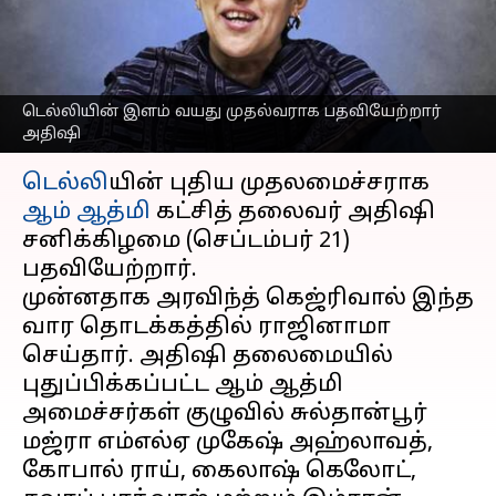
அமைச்சர்களுக்கும்
பதவிப்பிரமாணம்
எழுதியவர்
Sep 21, 2024
05:56 pm
Sekar Chinnappan
டெல்லியின் இளம் வயது முதல்வராக பதவியேற்றார்
அதிஷி
செய்தி முன்னோட்டம்
டெல்லி
யின் புதிய முதலமைச்சராக
ஆம் ஆத்மி
கட்சித் தலைவர் அதிஷி
சனிக்கிழமை (செப்டம்பர் 21)
பதவியேற்றார்.
முன்னதாக அரவிந்த் கெஜ்ரிவால் இந்த
வார தொடக்கத்தில் ராஜினாமா
செய்தார். அதிஷி தலைமையில்
புதுப்பிக்கப்பட்ட ஆம் ஆத்மி
அமைச்சர்கள் குழுவில் சுல்தான்பூர்
மஜ்ரா எம்எல்ஏ முகேஷ் அஹ்லாவத்,
கோபால் ராய், கைலாஷ் கெலோட்,