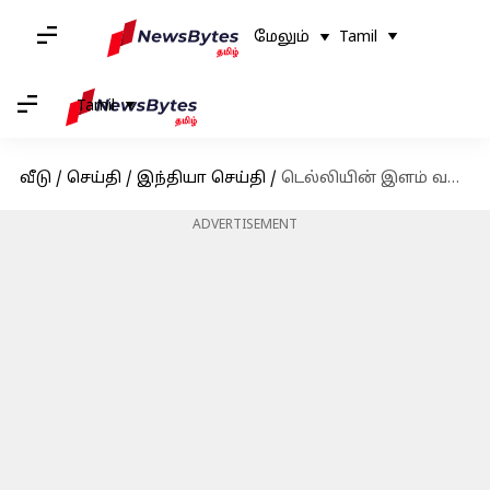
மேலும்
Tamil
Tamil
வீடு
/
செய்தி
/
இந்தியா செய்தி
/
டெல்லியின் இளம் வயது முதல்வராக அதிஷி பதவியேற்பு; அமைச்சர்களுக்கும் பதவிப்பிரமாணம்
ADVERTISEMENT