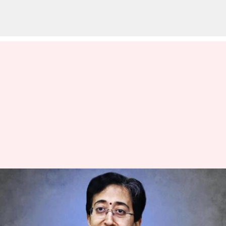
டெல்லியின் இளம் வயது
முதல்வராக அதிஷி
பதவியேற்பு;