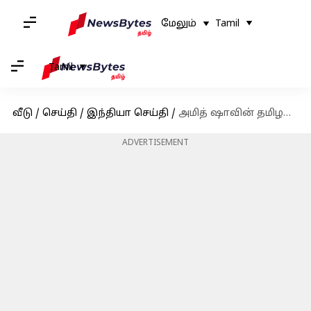
மேலும்
Tamil
Tamil
வீடு
/
செய்தி
/
இந்தியா செய்தி
/
அமித் ஷாவின் தமிழக வருகை: பாஜக-அதிமுக கூட்டணி மீண்டும் உருவாகுமா?
ADVERTISEMENT