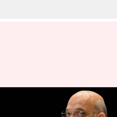
அமித் ஷாவின் தமிழக
வருகை: பாஜக-அதிமுக
கூட்டணி மீண்டும்