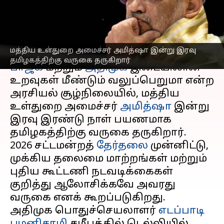
உருவாகுமா?
எழுதியவர்
Apr 10, 2025
02:19 pm
Venkatalakshmi V
செய்தி முன்னோட்டம்
மத்திய உள்துறை அமைச்சர் அமித்ஷா இன்று இரவு
தமிழகத்திற்கு வருகை தருகிறார்
பாஜக
மற்றும்
அதிமுக
இடையிலான
உறவுகள் மீண்டும் வலுப்பெறுமா என்ற
அரசியல் சூழ்நிலையில், மத்திய
உள்துறை அமைச்சர்
அமித்ஷா
இன்று
இரவு இரண்டு நாள் பயணமாக
தமிழகத்திற்கு வருகை தருகிறார்.
2026 சட்டமன்றத்
தேர்தலை
முன்னிட்டு,
முக்கிய தலைமை மாற்றங்கள் மற்றும்
புதிய கூட்டணி நடவடிக்கைகள்
குறித்து ஆலோசிக்கவே அவரது
வருகை எனக் கூறப்படுகிறது.
அதிமுக பொதுச்செயலாளர்
எடப்பாடி