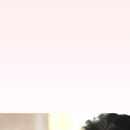
வின்ஸ்டன் சர்ச்சில் பற்ற
இருக்கிறதா: சேகர் கபூர்