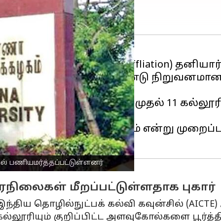
ழகத்துடன்
இணைந்த (affliation) தனியார
எதிர்ப்பு தன்னார்வ தொண்டு நிறுவனமான 
ியர்கள் ஒரே நேரத்தில், 2 முதல் 11 கல்ல
ிசாரணை நடத்த வேண்டும் என்று முறைப்பட
ல் பணியமர்த்தப்பட்டுள்ளனர்
நிலைகள் மீறப்பட்டுள்ளதாக புகார்
திய தொழில்நுட்பக் கல்வி கவுன்சில் (AICTE
லூரியும் குறிப்பிட்ட அளவுகோல்களை பூர்த்த