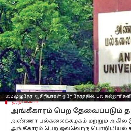
எழுதியவர்
Jul 24, 2024
02:58 pm
Venkatalakshmi V
செய்தி முன்னோட்டம்
தமிழகத்தில்
உள்ள
அண்ணா பல்கலைக்க
குறிப்பிடத்தக்க முறைகேடுகளை, ஊழல் 
வெளியிட்டது.
குறிப்பாக, ஏறக்குறைய 352 முழுநேர ஆசிர
அந்த அறிக்கை கூறுகிறது.
இதனால், இந்த முறைகேடுகள் குறித்து வ
352 முழுநேர ஆசிரியர்கள் ஒரே நேரத்தில், பல கல்லூரிகளி
தரநிலைகள்
அங்கீகாரம் பெற தேவைப்படும் தர
அண்ணா பல்கலைக்கழகம் மற்றும் அகில இந்
அங்கீகாரம் பெற ஒவ்வொரு பொறியியல் கல்