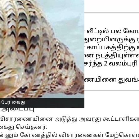
டம்-ஏர்வாடி பகுதியில் ஓர் வீட்டில் பல கோ
 முயற்சி செய்வதாக வனத்துறையினருக்கு 
கள் களக்காடு புலிகள் காப்பகத்திற்கு உட
ீட்டில் அதிகாரிகள் சோதனை நடத்தியுள்ளன
ல் அரிய வகையினை சேர்ந்த 2 வலம்புரி சங
6 பேர் கைது
 அடைப்பு
 விசாரணையினை அடுத்து அவரது கூட்டாளிகளா
கைது செய்தனர்.
 என்னும் கோணத்தில் விசாரணைகள் மேற்கொள்ள