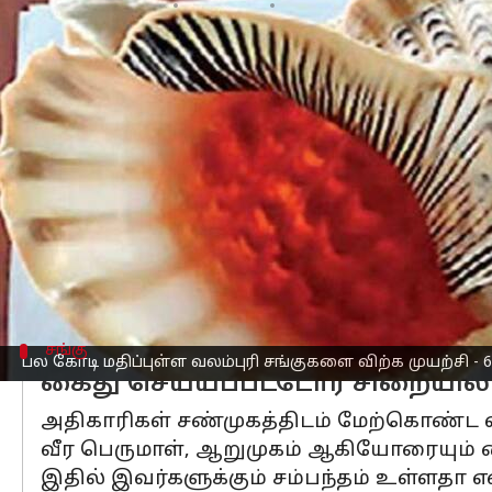
எழுதியவர்
Apr 21, 2023
07:54 pm
Nivetha P
செய்தி முன்னோட்டம்
தமிழ்நாடு
மாநிலம்,
திருநெல்வேலி
மாவட்
பதுக்கி வைக்கப்பட்டு விற்பனை செய்ய
அந்த தகவலின் பேரில் வனத்துறை அதிகாரி
ஏர்வாடியை சேர்ந்த சண்முகம் என்பவர் வ
இந்த சோதனையின் பொழுது அவரது வீட்டி
அதிகாரிகள் கண்டறிந்து எடுத்துள்ளனர்.
சங்கு
பல கோடி மதிப்புள்ள வலம்புரி சங்குகளை விற்க முயற்சி - 
கைது செய்யப்பட்டோர் சிறையில்
அதிகாரிகள் சண்முகத்திடம் மேற்கொண்ட
வீர பெருமாள், ஆறுமுகம் ஆகியோரையும் 
இதில் இவர்களுக்கும் சம்பந்தம் உள்ளதா