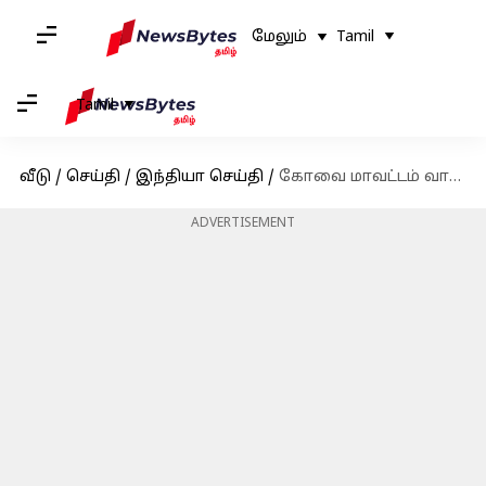
மேலும்
Tamil
Tamil
வீடு
/
செய்தி
/
இந்தியா செய்தி
/
கோவை மாவட்டம் வால்பாறை அரசு பள்ளி மாணவர்கள் 24 பேருக்கு வாந்தி, மயக்கம்
ADVERTISEMENT