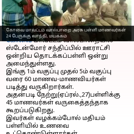
வாந்தி, மயக்கம்
எழுதியவர்
Apr 28, 2023
01:13 pm
Nivetha P
செய்தி முன்னோட்டம்
கோவை மாவட்டம் வால்பாறை அரசு பள்ளி மாணவர்கள்
24 பேருக்கு வாந்தி, மயக்கம்
கோவை
மாவட்டம் வால்பாறையில்
ஸ்டேன்மோர் சந்திப்பில் ஊராட்சி
ஒன்றிய தொடக்கப்பள்ளி ஒன்று
அமைந்துள்ளது.
இங்கு 1ம் வகுப்பு முதல் 5ம் வகுப்பு
வரை 60 மாணவ-மாணவியர்கள்
படித்து வருகிறார்கள்.
அதன்படி நேற்று(ஏப்ரல்.,27)பள்ளிக்கு
45 மாணவர்கள் வருகைத்தந்தாக
கூறப்படுகிறது.
இவர்கள் வழக்கம்போல் மதியம்
பள்ளியில் உணவை