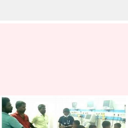
கோவை மாவட்டம்
வால்பாறை அரசு பள்ளி
மாணவர்கள் 24 பேருக்கு