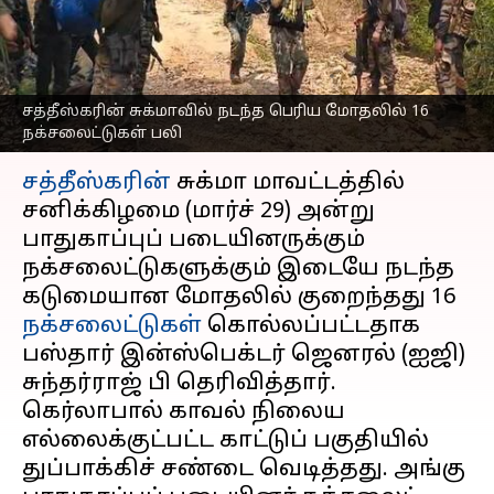
வீழ்த்திய பாதுகாப்புப்
படையினர்
எழுதியவர்
Mar 29, 2025
11:43 am
Sekar Chinnappan
சத்தீஸ்கரின் சுக்மாவில் நடந்த பெரிய மோதலில் 16
நக்சலைட்டுகள் பலி
செய்தி முன்னோட்டம்
சத்தீஸ்கரின்
சுக்மா மாவட்டத்தில்
சனிக்கிழமை (மார்ச் 29) அன்று
பாதுகாப்புப் படையினருக்கும்
நக்சலைட்டுகளுக்கும் இடையே நடந்த
கடுமையான மோதலில் குறைந்தது 16
நக்சலைட்டுகள்
கொல்லப்பட்டதாக
பஸ்தார் இன்ஸ்பெக்டர் ஜெனரல் (ஐஜி)
சுந்தர்ராஜ் பி தெரிவித்தார்.
கெர்லாபால் காவல் நிலைய
எல்லைக்குட்பட்ட காட்டுப் பகுதியில்
துப்பாக்கிச் சண்டை வெடித்தது. அங்கு