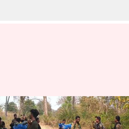
சத்தீஸ்கரின் சுக்மாவில்
நடந்த பெரிய மோதலில் 16
நக்சலைட்டுகளை சுட்டு