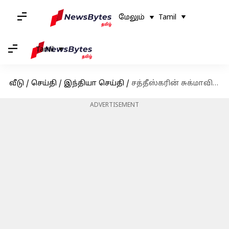
மேலும்
Tamil
Tamil
வீடு
/
செய்தி
/
இந்தியா செய்தி
/
சத்தீஸ்கரின் சுக்மாவில் நடந்த பெரிய மோதலில் 16 நக்சலைட்டுகளை சுட்டு வீழ்த்திய பாதுகாப்புப் படையினர்
ADVERTISEMENT