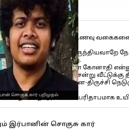
ஸ்' என்னும் சேனல் மூலம் உணவு வகைகளை ர
்களில் உணவுகளை அருந்தியவாறே நேர்க
ண்டமாக திருமணம் நடந்தது.
த்தில் புத்தேரி அருகேயுள்ள கோனாதி என்ன
க மறைமலை நகருக்கு சென்று வீட்டுக்கு திர
அலுவலகம் அருகே சென்னை-திருச்சி நெட
மோதியுள்ளது.
்பான் சொகுசு கார் பறிமுதல்
ம் இர்பானின் சொகுசு கார்