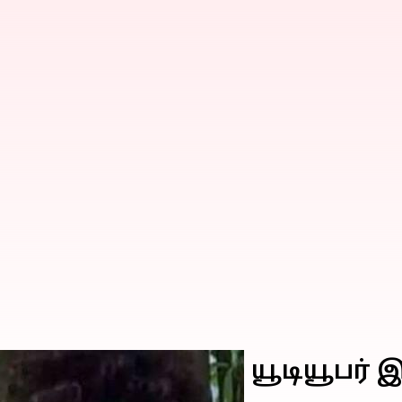
சம்பவம் - பிரபல யூடியூபர் இ