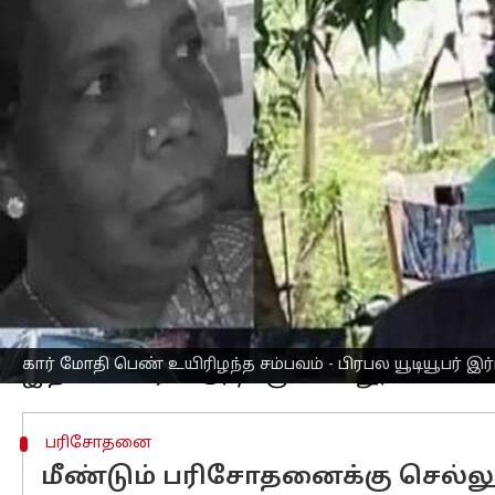
எழுதியவர்
May 30, 2023
10:54 pm
Nivetha P
செய்தி முன்னோட்டம்
பிரபல
யூடியூபர்
இர்பான் 'இர்பான் வியூ
பெருமளவில் பிரபலமடைந்தவர்.
தற்போது திரை பிரபலங்களுடன் உணவகங
சமீபத்தில் தான் இவருக்கு மிக பிரம்மா
இந்நிலையில் கடந்த 25ம் தேதி இரவுநேர
பத்மாவதி(55), தனது மகளை பார்ப்பதற்கா
அப்போது மறைமலை நகரின் நகராட்சி 
இர்பானின் சொகுசு
கார்
பத்மாவதி மீது 
கார் மோதி பெண் உயிரிழந்த சம்பவம் - பிரபல யூடியூபர் இர
பரிசோதனை
மீண்டும் பரிசோதனைக்கு செல்லு