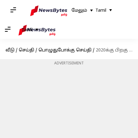
மேலும்
Tamil
Tamil
வீடு
/
செய்தி
/
பொழுதுபோக்கு செய்தி
/
2020க்கு பிறகு முதல்முறையாக சீனாவில் இந்திய திரைப்படம்; நவம்பர் 29இல் வெளியாகியது மகாராஜா
ADVERTISEMENT