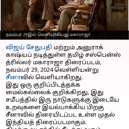
நவம்பர் 29இல்
வெளியாகியது மகாராஜா
எழுதியவர்
Nov 26, 2024
05:07 pm
Sekar Chinnappan
நவம்பர் 29இல் வெளியாகியது மகாராஜா
செய்தி முன்னோட்டம்
விஜய் சேதுபதி
மற்றும் அனுராக்
காஷ்யப் நடித்துள்ள தமிழ் சஸ்பென்ஸ்
த்ரில்லர் மகாராஜா திரைப்படம்,
நவம்பர் 29, 2024 வெள்ளியன்று
சீனா
வில் வெளியாகிறது.
இது ஒரு குறிப்பிடத்தக்க
மைல்கல்லைக் குறிக்கிறது, இது
சமீபத்தில் இரு நாடுகளுக்கு இடையே
உறவுகளை இயல்பாக்கிய பிறகு
சீனாவில் திரையிடப்பட உள்ள முதல்
இந்தியத் திரைப்படமாகும்.