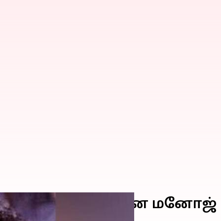
ரும், இயக்குனருமான மனோஜ் க