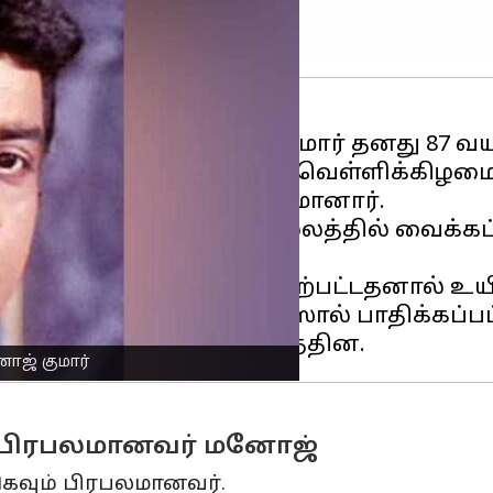
க்குநருமான மனோஜ் குமார் தனது 87 வயத
ள செய்தியின் படி, இன்று, வெள்ளிக்கிழ
.03 மணிக்கு அவர் காலமானார்.
 முதல் அவரது ஜூஹு இல்லத்தில் வைக்கப்
்பட்டுள்ளது.
கடுமையான மாரடைப்பு ஏற்பட்டதனால் உயிர்
தைந்த கல்லீரல் சிரோசிஸால் பாதிக்கப்பட
னோஜ் குமார்
து பிரபலமானவர் மனோஜ்
கவும் பிரபலமானவர்.