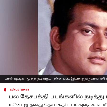
எழுதியவர்
Apr 04, 2025
09:17 am
Venkatalakshmi V
செய்தி முன்னோட்டம்
பாலிவுட்டின்
மூத்த நடிகரும்,
திரைப்பட
இய
செய்தி நிறுவனமான
ANI
வெளியிட்டுள்
அம்பானி மருத்துவமனையில் அதிகாலை 4
அவரது உடல் வெள்ளிக்கிழமை பிற்பகல்
சனிக்கிழமை நடைபெறும் என தெரிவிக்கப
மருத்துவ அறிக்கைகளின்படி, அவருக்கு 
நடிகர் மனோஜ் கடந்த சில மாதங்களாக சி
பாலிவுட்டின் மூத்த நடிகரும், திரைப்பட இயக்குநருமான ம
விவரங்கள்
பல தேசபக்தி படங்களில் நடித்
மனோஜ் தனது தேசபக்தி படங்களுக்காக மி