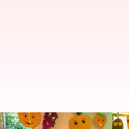
வெங்கட் பிரபு, சினேகா நடிக