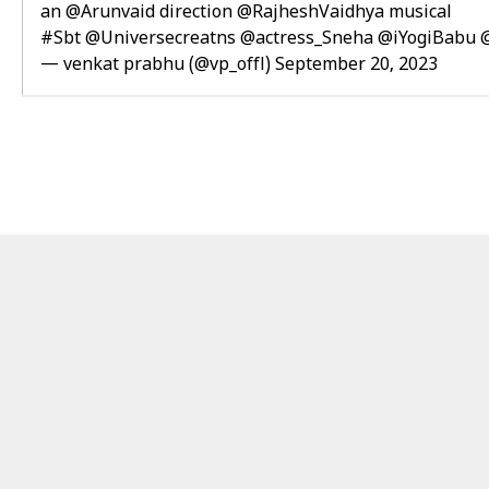
an
@Arunvaid
direction
@RajheshVaidhya
musical
#Sbt
@Universecreatns
@actress_Sneha
@iYogiBabu
— venkat prabhu (@vp_offl)
September 20, 2023