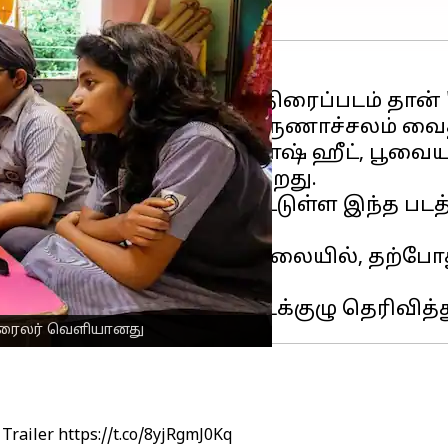
ா இணைந்து நடித்துள்ள திரைப்படம் தான் 'ஷாட
ு' படத்தினை இயக்கிய அருணாச்சலம் வைத
ள்ள இப்படத்தில் கைலாஷ் ஹீட், பூவையார
ுள்ளனர் என்று கூறப்படுகிறது.
ுவனம் மூலம் தயாரிக்கப்பட்டுள்ள இந்த பட
ெரிவிக்கிறது.
 6ம் தேதி ரிலீஸாகவுள்ள நிலையில், தற்ப
பட ட்ரைலர் வெளியானது
Trailer
https://t.co/8yjRgmJ0Kq