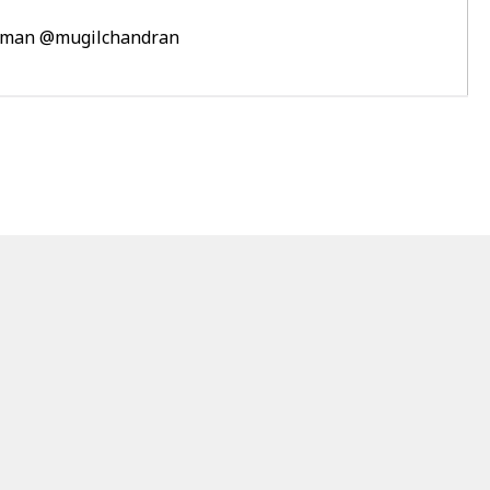
aman
@mugilchandran