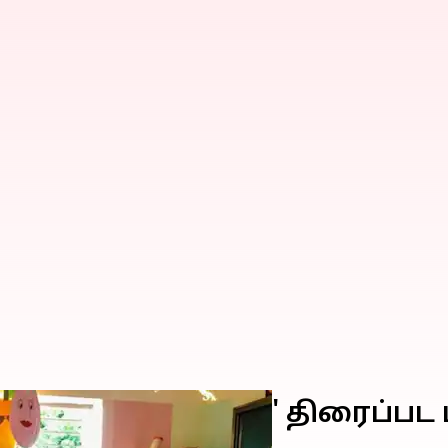
்கும் 'ஷாட் பூட் த்ரீ ' திரைப