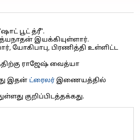
் பூட் த்ரீ'.
்யநாதன் இயக்கியுள்ளார்.
், யோகிபாபு, பிரணித்தி உள்ளிட்ட
த்திற்கு ராஜேஷ் வைத்யா
ோது இதன்
ட்ரைலர்
இணையத்தில்