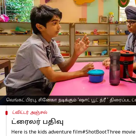
எழுதியவர்
Sep 21, 2023
05:23 pm
Nivetha P
செய்தி முன்னோட்டம்
இயக்குனர்
வெங்கட் பிரபு மற்றும் சினேக
இப்படத்தினை 'அச்சமுண்டு அச்சமுண்ட
கலகலப்பான குடும்ப கதையாக உருவாகியு
பலர் முக்கிய கதாபாத்திரங்களில் நடித்த
யுனிவர்ஸ் கிரியேஷன்ஸ் தயாரிப்பு நிற
இசையமைத்துள்ளார் என்று தகவல்கள் த
இந்நிலையில் இப்படம் வரும் அக்டோபர்
வெளியிடப்பட்டுள்ளது.
வெங்கட் பிரபு, சினேகா நடிக்கும் 'ஷாட் பூட் த்ரீ ' திரைப்
ட்விட்டர் அஞ்சல்
ட்ரைலர் பதிவு
Here is the kids adventure film
#ShotBootThree
movie 