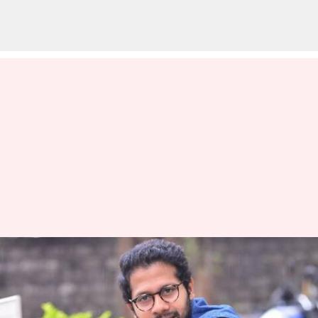
சர்ச்சையை கிளப்பிய
இடஒதுக்கீடு தொடர்பான
பேச்சுக்கு விளக்கம்