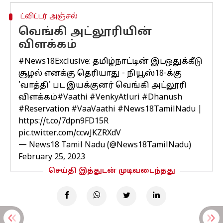
ட்விட்டர் அஞ்சல்
வெங்கி அட்லூரியின்
விளக்கம்
#News18Exclusive
: தமிழ்நாட்டின் இடஒதுக்கீடு
சூழல் எனக்கு தெரியாது - நியூஸ்18-க்கு
'வாத்தி' பட இயக்குனர் வெங்கி அட்லூரி
விளக்கம்
#Vaathi
#VenkyAtluri
#Dhanush
#Reservation
#VaaVaathi
#News18TamilNadu
|
https://t.co/7dpn9FD15R
pic.twitter.com/ccwJKZRXdV
— News18 Tamil Nadu (@News18TamilNadu)
February 25, 2023
செய்தி இத்துடன் முடிவடைந்தது