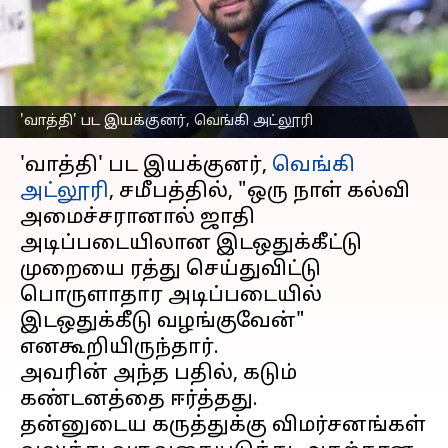
அளித்துள்ள 'வாத்தி'
இயக்குனர்
எழுதியவர்
Feb 27, 2023
09:38 am
Venkatalakshmi V
'வாத்தி' பட இயக்குனர், வெங்கி அட்லூரி
செய்தி முன்னோட்டம்
'வாத்தி' பட இயக்குனர்,
வெங்கி
அட்லூரி
, சமீபத்தில், "ஒரு நாள் கல்வி
அமைச்சரானால் ஜாதி
அடிப்படையிலான இடஒதுக்கீட்டு
முறையை ரத்து செய்துவிட்டு
பொருளாதார அடிப்படையில்
இடஒதுக்கீடு வழங்குவேன்"
எனகூறியிருந்தார்.
அவரின் அந்த பதில், கடும்
கண்டனத்தை ஈர்த்தது.
தன்னுடைய கருத்துக்கு விமர்சனங்கள்