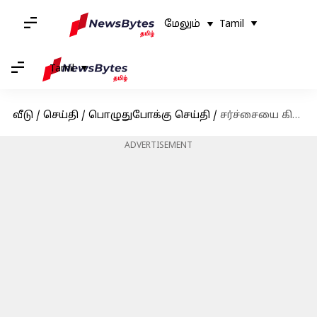
மேலும்
Tamil
Tamil
வீடு
/
செய்தி
/
பொழுதுபோக்கு செய்தி
/
சர்ச்சையை கிளப்பிய இடஒதுக்கீடு தொடர்பான பேச்சுக்கு விளக்கம் அளித்துள்ள 'வாத்தி' இயக்குனர்
ADVERTISEMENT