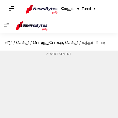
மேலும்
Tamil
Tamil
வீடு
/
செய்தி
/
பொழுதுபோக்கு செய்தி
/
சுந்தர் சி-வடிவேலுவின் கேங்கர்ஸ் படத்தின் இரண்டாவது பாடல் வெளியானது
ADVERTISEMENT