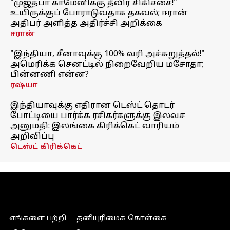
"முஜ்தபா காமேனிக்கு தீவிர சிகிச்சை!"
உயிருக்குப் போராடுவதாக தகவல்; ஈரான்
அதிபர் அளித்த அதிர்ச்சி அறிக்கை
ஈரான்
"இந்தியா, சீனாவுக்கு 100% வரி அச்சுறுத்தல்!"
அமெரிக்க செனட்டில் நிறைவேறிய மசோதா;
பின்னணி என்ன?
ரஷ்யா
இந்தியாவுக்கு எதிரான டெஸ்ட் தொடர்
போட்டியை பார்க்க ரசிகர்களுக்கு இலவச
அனுமதி: இலங்கை கிரிக்கெட் வாரியம்
அறிவிப்பு
டெஸ்ட் கிரிக்கெட்
எங்களை பற்றி
தனியுரிமைக் கொள்கை