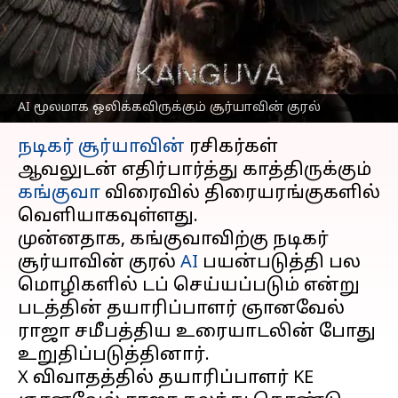
கங்குவா திரைப்படத்தில்
சர்ப்ரைஸ்
எழுதியவர்
Oct 14, 2024
04:05 pm
Venkatalakshmi V
AI மூலமாக ஒலிக்கவிருக்கும் சூர்யாவின் குரல்
செய்தி முன்னோட்டம்
நடிகர் சூர்யாவின்
ரசிகர்கள்
ஆவலுடன் எதிர்பார்த்து காத்திருக்கும்
கங்குவா
விரைவில் திரையரங்குகளில்
வெளியாகவுள்ளது.
முன்னதாக, கங்குவாவிற்கு நடிகர்
சூர்யாவின் குரல்
AI
பயன்படுத்தி பல
மொழிகளில் டப் செய்யப்படும் என்று
படத்தின் தயாரிப்பாளர் ஞானவேல்
ராஜா சமீபத்திய உரையாடலின் போது
உறுதிப்படுத்தினார்.
X விவாதத்தில் தயாரிப்பாளர் KE