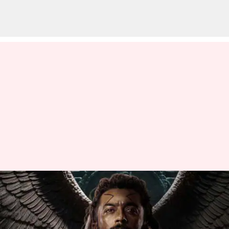
AI மூலமாக
ஒலிக்கவிருக்கும்
சூர்யாவின் குரல்;