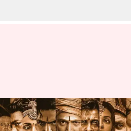
பொன்னியின் செல்வன் 2
ரிலீஸ்
தள்ளிவைக்கப்படுகிறதா?