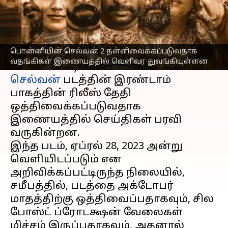
எழுதியவர்
Feb 24, 2023
01:56 pm
Venkatalakshmi V
செய்தி முன்னோட்டம்
பொன்னியின் செல்வன் 2 தள்ளிவைக்கப்படுவதாக
தமிழ் சினிமாவின் பெருமை என்று
வதங்கிகள் இணையத்தில் வெளிவர துவங்கியுள்ளன
சொல்ல கூடிய
பொன்னியின்
செல்வன்
படத்தின் இரண்டாம்
பாகத்தின் ரிலீஸ் தேதி
ஒத்திவைக்கப்படுவதாக
இணையத்தில் செய்திகள் பரவி
வருகின்றன.
இந்த படம், ஏப்ரல் 28, 2023 அன்று
வெளியிடப்படும் என
அறிவிக்கப்பட்டிருந்த நிலையில்,
சமீபத்தில், படத்தை அக்டோபர்
மாதத்திற்கு ஒத்திவைப்பதாகவும், சில
போஸ்ட் ப்ரோடக்ஷன் வேலைகள்
மிச்சம் இருப்பதாகவும், அதனால்