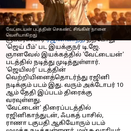
ப்ரோமோ வெளியானது
எழுதியவர்
Sep 19, 2024
10:39 am
Venkatalakshmi V
செய்தி முன்னோட்டம்
வேட்டையன் படத்தின் செகண்ட் சிங்கிள் நாளை
வெளியாகிறது
சூப்பர்ஸ்டார்
ரஜினிகாந்த்
தற்போது
'ஜெய் பீம்' பட இயக்குநர் டி.ஜே.
ஞானவேல் இயக்கத்தில் 'வேட்டையன்'
படத்தில் நடித்து முடித்துள்ளார்.
'ஜெயிலர்' படத்தின்
வெற்றியினைத்தொடர்ந்து ரஜினி
நடிக்கும் படம் இது. வரும் அக்டோபர் 10
ஆம் தேதி இப்படம் திரைக்கு
வரவுள்ளது.
'வேட்டைன்' திரைப்படத்தில்
ரஜினிகாந்துடன், ஃபகத் பாசில்,
ராணா டகுபதி ஆகியோரும் படம்