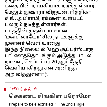
முழுக்க நடித்துள்ளனர். மஞ்சு வாரியர்
கதையின் நாயகியாக நடித்துள்ளார்.
மேலும் துஷாரா விஜயன், ரித்திகா
சிங், அபிராமி, ரக்‌ஷன் உள்படப்
பலரும் நடித்துள்ளார்கள்.
படத்தின் முதல் பாடலான
'மனசிலாயோ' சில நாட்களுக்கு
முன்னர் வெளியானது.
இந்த நிலையில் 'ஹே சூப்பர்ஸ்டாரு
டா' எனத்தொடங்கும் அடுத்த பாடல்,
நாளை, செப்டம்பர் 20 ஆம் தேதி
வெளியாகிறது என அனிருத்
ட்விட்டர் அஞ்சல்
செகண்ட் சிங்கிள் ப்ரோமோ
Prepare to be electrified! ⚡ The 2nd single