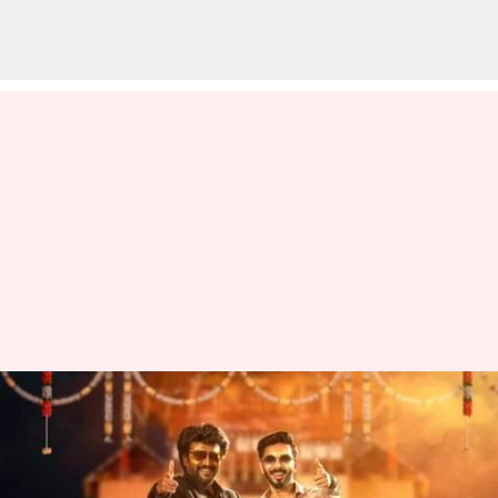
'ஹே சூப்பர்ஸ்டாரு டா':
வேட்டையன் படத்தின்
செகண்ட் சிங்கிள்