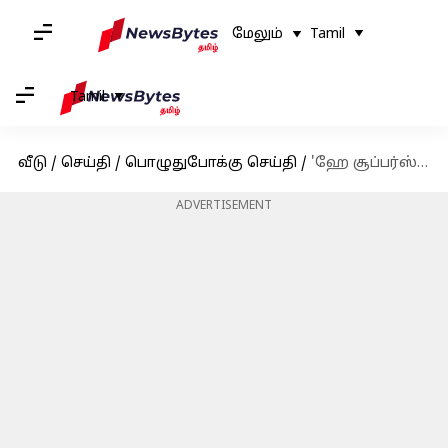
மேலும்
Tamil
Tamil
வீடு
/
செய்தி
/
பொழுதுபோக்கு செய்தி
/
'ஹே சூப்பர்ஸ்டாரு டா': வேட்டையன் படத்தின் செகண்ட் சிங்கிள் ப்ரோமோ வெளியானது
ADVERTISEMENT