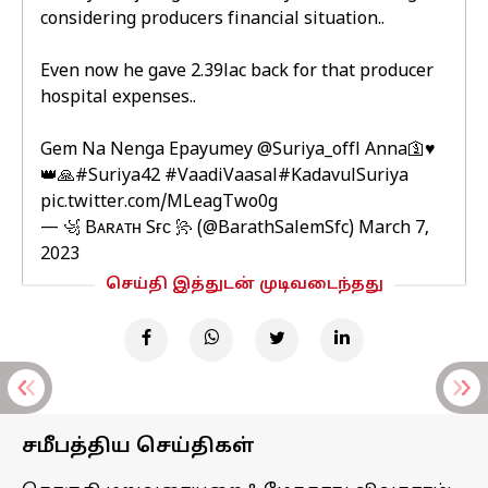
considering producers financial situation..
Even now he gave 2.39lac back for that producer
hospital expenses..
Gem Na Nenga Epayumey
@Suriya_offl
Anna🛐♥️
👑🙏
#Suriya42
#VaadiVaasal
#KadavulSuriya
pic.twitter.com/MLeagTwo0g
— ꧁ Bᴀʀᴀᴛʜ Sғᴄ ꧂ (@BarathSalemSfc)
March 7,
2023
செய்தி இத்துடன் முடிவடைந்தது
சமீபத்திய செய்திகள்