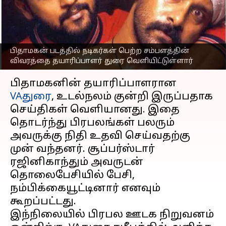
வெளியிட்ட தயாரிப்பாளர்
விஏ துரை
எழுதியவர்
Mar 16, 2023
04:30 pm
Venkatalakshmi V
பிதாமகன் படத்தில் நடிகர்கள் பெற்ற சம்பளத்தின்
விவரத்தை தயாரிப்பாளர் துரை வெளியிட்டுள்ளார்
செய்தி முன்னோட்டம்
பிதாமகனின் தயாரிப்பாளரான
VAதுரை
, உடல்நலம் குன்றி இருப்பதாக
செய்திகள் வெளியானது. இதை
தொடர்ந்து பிரபலங்கள் பலரும்
அவருக்கு நிதி உதவி செய்வதற்கு
முன் வந்தனர். சூப்பர்ஸ்டார்
ரஜினிகாந்தும் அவருடன்
தொலைபேசியில் பேசி,
நம்பிக்கையூட்டினார் எனவும்
கூறப்பட்டது.
இந்நிலையில் பிரபல ஊடக நிறுவனம்