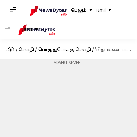
மேலும்
Tamil
Tamil
வீடு
/
செய்தி
/
பொழுதுபோக்கு செய்தி
/
'பிதாமகன்' படத்திற்காக பாலா, விக்ரம், சூர்யா பெற்ற சம்பள விவரத்தை வெளியிட்ட தயாரிப்பாளர் விஏ துரை
ADVERTISEMENT