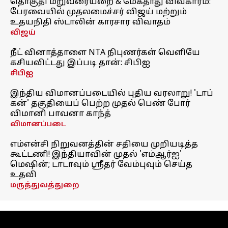
தொகுதி மறுவரையறை & மேகதாது விவகாரம்:
பேரவையில் முதலமைச்சர் விஜய் மற்றும்
உதயநிதி ஸ்டாலின் காரசார விவாதம்
விஜய்
நீட் வினாத்தாளை NTA நிபுணர்கள் வெளியே
கசியவிட்டது இப்படி தான்: சிபிஐ
சிபிஐ
இந்திய விமானப்படையில் புதிய வரலாறு! 'டாப்
கன்' தகுதியைப் பெற்ற முதல் பெண் போர்
விமானி பாவனா காந்த்
விமானப்படை
எம்என்சி நிறுவனத்தின் சதியை முறியடித்த
கூட்டணி! இந்தியாவின் முதல் 'எம்ஆர்ஐ'
மெஷின்; டாடாவும் ஸ்ரீதர் வேம்புவும் செய்த
உதவி
மருத்துவத்துறை