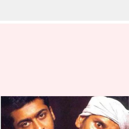
'பிதாமகன்' படத்திற்காக
பாலா, விக்ரம், சூர்யா
பெற்ற சம்பள விவரத்தை