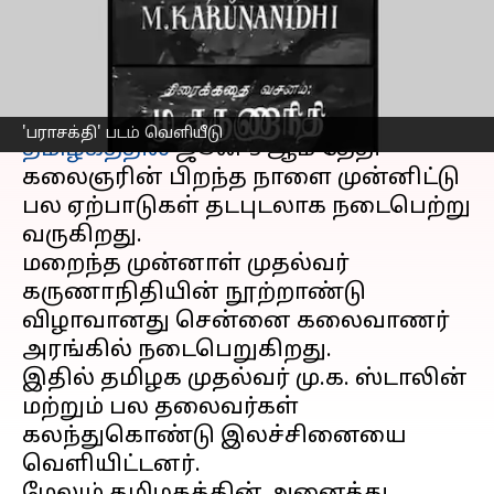
மறுவெளியீடு!
எழுதியவர்
Jun 02, 2023
03:21 pm
Arul Jothe
செய்தி முன்னோட்டம்
'பராசக்தி' படம் வெளியீடு
தமிழகத்தில்
ஜூன் 3 ஆம் தேதி
கலைஞரின் பிறந்த நாளை முன்னிட்டு
பல ஏற்பாடுகள் தடபுடலாக நடைபெற்று
வருகிறது.
மறைந்த முன்னாள் முதல்வர்
கருணாநிதியின் நூற்றாண்டு
விழாவானது சென்னை கலைவாணர்
அரங்கில் நடைபெறுகிறது.
இதில் தமிழக முதல்வர் மு.க. ஸ்டாலின்
மற்றும் பல தலைவர்கள்
கலந்துகொண்டு இலச்சினையை
வெளியிட்டனர்.