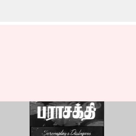
கலைஞரின் பிறந்த
நாளை முன்னிட்டு
'பராசக்தி' படம்