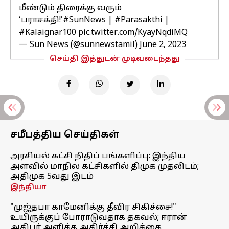
மீண்டும் திரைக்கு வரும்
‘பராசக்தி!’
#SunNews
|
#Parasakthi
|
#Kalaignar100
pic.twitter.com/KyayNqdiMQ
— Sun News (@sunnewstamil)
June 2, 2023
செய்தி இத்துடன் முடிவடைந்தது
சமீபத்திய செய்திகள்
அரசியல் கட்சி நிதிப் பங்களிப்பு: இந்திய
அளவில் மாநில கட்சிகளில் திமுக முதலிடம்;
அதிமுக 5வது இடம்
இந்தியா
"முஜ்தபா காமேனிக்கு தீவிர சிகிச்சை!"
உயிருக்குப் போராடுவதாக தகவல்; ஈரான்
அதிபர் அளித்த அதிர்ச்சி அறிக்கை