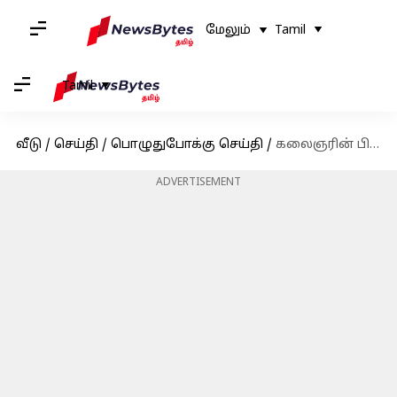
மேலும்
Tamil
Tamil
வீடு
/
செய்தி
/
பொழுதுபோக்கு செய்தி
/
கலைஞரின் பிறந்த நாளை முன்னிட்டு 'பராசக்தி' படம் மறுவெளியீடு!
ADVERTISEMENT