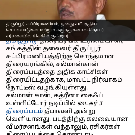
திரையரங்குக்கு நோட்டீஸ்
எழுதியவர்
Nov 14, 2023
05:27 pm
Srinath r
திருப்பூர் சுப்பிரமணியம், தனது சமீபத்திய
செய்தி முன்னோட்டம்
செயல்பாடுகள் மற்றும் கருத்துகளால் தொடர்
சர்ச்சையில் சிக்கி வருகிறார்.
தமிழ்நாடு
திரையரங்க உரிமையாளர்
சங்கத்தின் தலைவர் திருப்பூர்
சுப்பிரமணியத்திற்கு சொந்தமான
திரையரங்கில், சல்மான்கான்
திரைப்படத்தை அதிக காட்சிகள்
திரையிட்டதற்காக, மாவட்ட நிர்வாகம்
நோட்டீஸ் வழங்கியுள்ளது.
சல்மான் கான், கத்ரீனா கைஃப்
உள்ளிட்டோர் நடிப்பில்
டைகர் 3
திரைப்படம்
தீபாவளி அன்று
வெளியானது. படத்திற்கு கலவையான
விமர்சனங்கள் வந்தாலும், ரசிகர்கள்