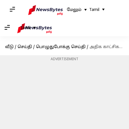
மேலும்
Tamil
Tamil
வீடு
/
செய்தி
/
பொழுதுபோக்கு செய்தி
/
அதிக காட்சிகளை திரையிட்டதற்காக திருப்பூர் சுப்பிரமணியம் திரையரங்குக்கு நோட்டீஸ்
ADVERTISEMENT