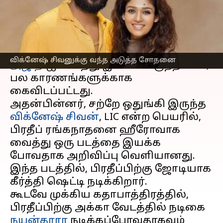
எழுதியவர்
Jan 18, 2024
12:42 pm
Venkatalakshmi V
செய்தி முன்னோட்டம்
இயக்குனர் விக்னேஷ் சிவன்,
நடிகர்
விக்னேஷ் சிவனுக்கு வந்த அடுத்த சோதனை
அஜித்
-ஐ வைத்து இயக்கவிருந்த படம்,
பல காரணங்களுக்காக
கைவிடப்பட்டது.
அதன்பின்னர், சற்றே ஒதுங்கி இருந்த
விக்னேஷ் சிவன்
, LIC என்ற பெயரில்,
பிரதீப் ரங்கநாதனை ஹீரோவாக
வைத்து ஒரு படத்தை இயக்க
போவதாக அறிவிப்பு வெளியானது.
இந்த படத்தில், பிரதீப்பிற்கு ஜோடியாக
கீர்த்தி ஷெட்டி நடிக்கிறார்.
கூடவே முக்கிய கதாபாத்திரத்தில்,
பிரதீப்பிற்கு அக்கா வேடத்தில் நடிகை
நயன்தாரா
நடிக்கப்போவதாகவும்