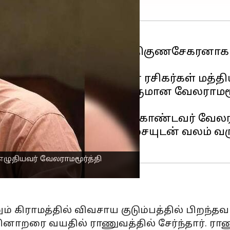
 எதிர்நீச்சல் தொடரில் ஆதிகுணசேகரனாக 
நடிக்கப்
போகிறார்கள் என ரசிகர்கள் மத்திய
ல் எழுத்தாளரும், நடிகருமான வேலராமமூர்
ர்
என பன்முகத் தன்மை கொண்டவர் வேலராம
தோற்றம், முறுக்கு மீசையுடன் வலம் வரும
எழுதியவர் வேலராமமூர்த்தி
ம் கிராமத்தில் விவசாய குடும்பத்தில் பிறந்தவ
தினாறரை வயதில் ராணுவத்தில் சேர்ந்தார். ர