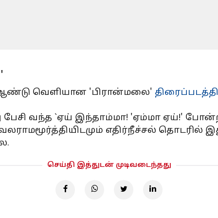
'
ஆம் ஆண்டு வெளியான 'பிரான்மலை'
திரைப்படத்தி
து பேசி வந்த `ஏய் இந்தாம்மா! 'ஏம்மா ஏய்!' 
ேலராமமூர்த்தியிடமும் எதிர்நீச்சல் தொடரில
ை.
செய்தி இத்துடன் முடிவடைந்தது