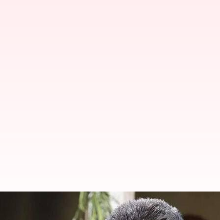
எதிர்நீச்சலில் ஆதிகுணசேக