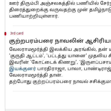
ஊர் திரும்பி அஞ்சலகத்தில் பணியில் சேர்ந்
திரைத்துறைக்கு வருவதற்கு முன் தமிழ்ந
பணியாற்றியுள்ளார்.
3rd card
குற்றபரம்பரை நாவலின் ஆசிரியர
வேலராமமூர்த்தி இலக்கிய அரங்கில், தன் ம
'குருதி ஆட்டம்', `பட்டத்து யானை' முதலிய
இவரின் `கோட்டைக் கிணறு', `இருளப்பசாமி
இயக்குனர்
பாரதிராஜா, பாலா, பாண்டிரா
வேலராமமூர்த்தி தான்.
தற்போது குற்றப்பரம்பரை நாவல் சசிக்குமார