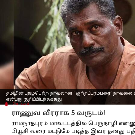
எழுதியவர்
Oct 05, 2023
04:03 pm
Srinath r
செய்தி முன்னோட்டம்
சன் தொலைக்காட்சியில்
ஒளிபரப்பாகும்
திடீர் மாரடைப்பால் உயிரிழந்தார்.
இந்நிலையில் ஆதிகுணசேகரனாக யார்
தற்போது ஆதிகுணசேகரன் கதாபாத்திரத்தி
காட்சிகள் நேற்று ஒளிபரப்பானது.
முன்னாள் ராணுவ வீரர், எழுத்தாளர்,
நடிக
வெளிப்படையான பேச்சு, ஆஜானுபாகுவான 
தமிழின் புகழ்பெற்ற நாவலான ' குற்றப்பரம்பரை' நாவலை 
என்பது குறிப்பிடத்தக்கது.
2nd card
ராணுவ வீரராக 5 வருடம்!
ராமநாதபுரம் மாவட்டத்தில் பெருநாழி என்னு
பியூசி வரை மட்டுமே படித்த இவர் தனது ப