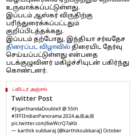
விழிப்புணர்வை ஏற்படுத்தும் நோக்கில்
உருவாக்கப்பட்டுள்ளது.
இப்படம் ஆஸ்கர் விருதிற்கு
பரிந்துரைக்கப்பட்டதும்
குறிப்பிடத்தக்கது.
இப்படம் தற்போது, இந்தியா சர்வதேச
திரைப்பட விழாவில்
திரையிட தேர்வு
செய்யப்பட்டுள்ளது என்பதை
படக்குழுவினர் மகிழ்ச்சியுடன் பகிர்ந்து
ட்விட்டர் அஞ்சல்
Twitter Post
#JigarthandaDoubleX
@ 55th
#IFFIIndianPanorama
2024 🙏🏼🙏🏼
pic.twitter.com/6wWcrQ7aKb
— karthik subbaraj (@karthiksubbaraj)
October