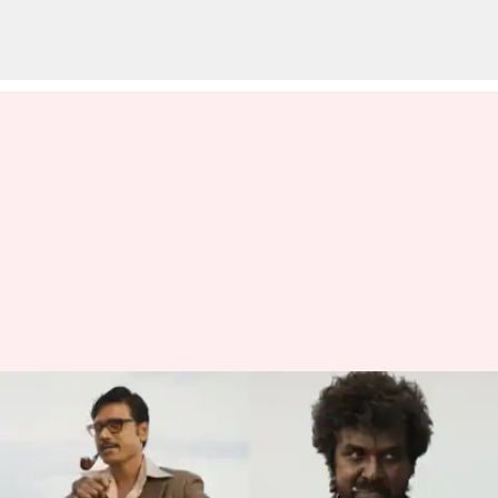
இந்திய சர்வதேச
திரைப்பட விழாவிற்கு
தேர்வான ஜிகர்தண்டா