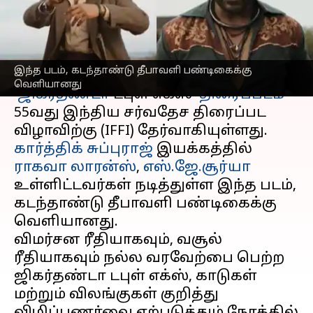
டபுள் எக்ஸ்
எழுதியவர்
Oct 25, 2024
06:43 pm
Venkatalakshmi V
செய்தி முன்னோட்டம்
இந்த படம், கடந்தாண்டு தீபாவளி பண்டிகைக்கு
வெளியானது
'
ஜிகர்தண்டா
டபுள் எக்ஸ்'
திரைப்படம்
55வது இந்திய சர்வதேச திரைப்பட
கார்த்திக் சுப்புராஜ்
இயக்கத்தில்
ராகவா லாரன்ஸ்
,
எஸ்.ஜே.சூர்யா
உள்ளிட்டவர்கள் நடித்துள்ள இந்த படம்,
கடந்தாண்டு தீபாவளி பண்டிகைக்கு
வெளியானது.
விமர்சன ரீதியாகவும், வசூல்
ரீதியாகவும் நல்ல வரவேற்பை பெற்ற
ஜிகர்தண்டா டபுள் எக்ஸ், காடுகள்
மற்றும் விலங்குகள் குறித்து