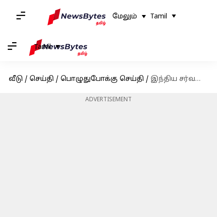
மேலும்
Tamil
Tamil
வீடு
/
செய்தி
/
பொழுதுபோக்கு செய்தி
/
இந்திய சர்வதேச திரைப்பட விழாவிற்கு தேர்வான ஜிகர்தண்டா டபுள் எக்ஸ்
ADVERTISEMENT