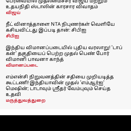
பேரவையில் முதலமைச்சர் விஜய் மற்றும்
உதயநிதி ஸ்டாலின் காரசார விவாதம்
விஜய்
நீட் வினாத்தாளை NTA நிபுணர்கள் வெளியே
கசியவிட்டது இப்படி தான்: சிபிஐ
சிபிஐ
இந்திய விமானப்படையில் புதிய வரலாறு! 'டாப்
கன்' தகுதியைப் பெற்ற முதல் பெண் போர்
விமானி பாவனா காந்த்
விமானப்படை
எம்என்சி நிறுவனத்தின் சதியை முறியடித்த
கூட்டணி! இந்தியாவின் முதல் 'எம்ஆர்ஐ'
மெஷின்; டாடாவும் ஸ்ரீதர் வேம்புவும் செய்த
உதவி
மருத்துவத்துறை