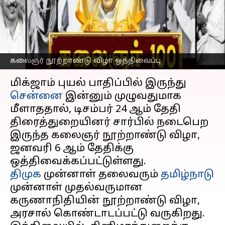
கலைஞர் நூற்றாண்டு
விழா ஒத்திவைப்பு
எழுதியவர்
Dec 08, 2023
05:43 pm
Srinath r
கலைஞர் நூற்றாண்டு விழா ஒத்திவைப்பு.
செய்தி முன்னோட்டம்
மிக்ஜாம் புயல் பாதிப்பில் இருந்து
சென்னை
இன்னும் முழுவதுமாக
மீளாததால், டிசம்பர் 24 ஆம் தேதி
திரைத்துறையினர் சார்பில் நடைபெற
இருந்த கலைஞர் நூற்றாண்டு விழா,
ஜனவரி 6 ஆம் தேதிக்கு
திமுக
முன்னாள் தலைவரும்
தமிழ்நாடு
முன்னாள் முதல்வருமான
கருணாநிதியின் நூற்றாண்டு விழா,
அரசால் கொண்டாடப்பட்டு வருகிறது.