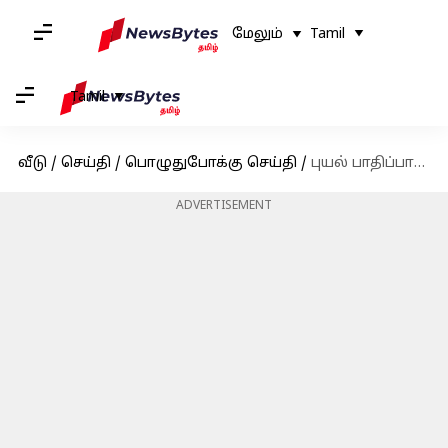
மேலும்
Tamil
Tamil
வீடு
/
செய்தி
/
பொழுதுபோக்கு செய்தி
/
புயல் பாதிப்பால் திரைத்துறையினர் சார்பில் நடைபெற இருந்த கலைஞர் நூற்றாண்டு விழா ஒத்திவைப்பு
ADVERTISEMENT