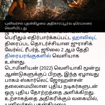
விவரங்கள்
எழுதியவர்
Feb 06, 2025
01:13 pm
Venkatalakshmi V
செய்தி முன்னோட்டம்
யுனிவர்சல் புதன்கிழமை அதிகாரப்பூர்வ டிரெய்லரை
வெளியிட்டது
ஜுராசிக் வேர்ல்ட் டொமினியனின்
பெரிதும் எதிர்பார்க்கப்பட்ட
ஹாலிவுட்
திரைப்பட தொடர்ச்சியான ஜுராசிக்
வேர்ல்ட் ரீபர்த், ஜூலை 2 ஆம் தேதி
திரையரங்குகளில்
வெளியாக
உள்ளது.
டொமினியன் (2022) வெளியாகி மூன்று
ஆண்டுகளுக்குப் பிறகு, இந்த ஏழாவது
பாகம் ஸ்கார்லெட் ஜோஹன்சன்
தலைமையிலான புதிய நடிகர்களுடன்
ஒரு புதிய தோற்றத்தை அளிக்கிறது.
உற்சாகத்தை அதிகரிக்கும் வகையில்,