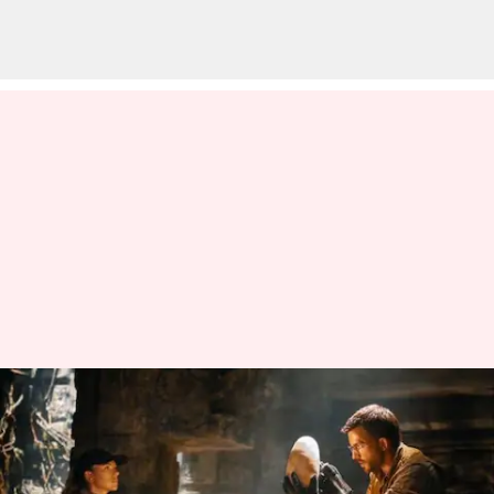
'ஜுராசிக் வேர்ல்ட் ரீபர்த்':
வெளியீட்டு தேதி,
கதைக்களம், நடிகர்கள்