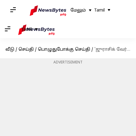
மேலும்
Tamil
Tamil
வீடு
/
செய்தி
/
பொழுதுபோக்கு செய்தி
/
'ஜுராசிக் வேர்ல்ட் ரீபர்த்': வெளியீட்டு தேதி, கதைக்களம், நடிகர்கள் விவரங்கள்
ADVERTISEMENT