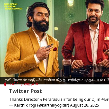
எழுதியவர்
Aug 28, 2025
07:08 pm
Venkatalakshmi V
செய்தி முன்னோட்டம்
நடிகர்
ரவி மோகன்
தன்னுடைய தயாரிப்பு
(Bro code).
இப்படத்தின் கிளிம்ப்ஸ் வீடியோ இரு த
இப்படத்தினை கார்த்திக் யோகி இயக்கிய
ப்ரோ கோட் படத்தில் ரவி மோகன் உடன்
படத்தின் கிளிம்ப்ஸ் வீடியோ வெளியான 
படத்தின் கரு பலரையும் ஈர்த்துள்ள நி
ரவி மோகன் ஸ்டுடியோஸின் கீழ் தயாரிக்கும் முதல் படம் ப
ட்விட்டர் அஞ்சல்
Twitter Post
Thanks Director
#Perarasu
sir for being our DJ in
#Br
— Karthik Yogi (@karthikyogidir)
August 28, 2025