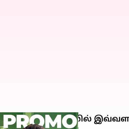
ரோ கோட் கிளிம்ப்ஸில் இவ்வ