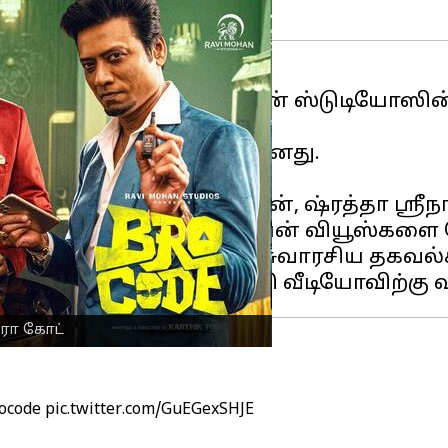
 நிறுவனமான ரவி மோகன் ஸ்டுடியோஸின் கீழ
ினங்களுக்கு முன் வெளியானது.
ுள்ளார்.
SJ சூர்யா
, அர்ஜுன் அசோகன், ஷ்ரத்தா ஸ்ரீநா
2 நாட்களுக்குள் 2 மில்லியன் வியூஸ்களை 
லையில், படத்தை பற்றி சில சுவாரசிய தகவ
்ரோ கோட்
ocode
pic.twitter.com/GuEGexSHJE