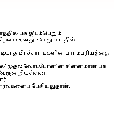
த்தில் பக் இடம்பெறும்
்கிழமை தனது 70வது வயதில்
ுடியாத பிரச்சாரங்களின் பாரம்பரியத்தை
ங் லே' முதல் வோடபோனின் சின்னமான பக்
 வேரூன்றியுள்ளன.
ர்.