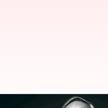
ஃபெவிகால், வோடஃபோன் zoo
பியூஷ் பாண்டே காலமானார