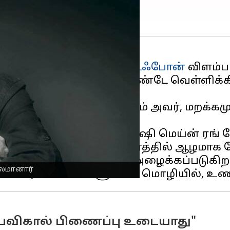
ரச்சாரங்களுக்கும்,
வோடஃபோன்
விளம்பர
ம்பர ஜாம்பவான் பியூஷ் பாண்டே வெள்ளிக
முன்னோடியாக கருதப்படும் அவர், மறக்கம
ஆசிய பெயிண்ட்ஸின் 'ஹர் குஷி மெய்ன் ர
கள் இந்திய பாப் கலாச்சாரத்தில் ஆழமாக
த் தந்தை என்று பரவலாக அழைக்கப்படுகிறா
ாலமானார்
ஃபெவிகால் பிணைப்பு உடையாது"