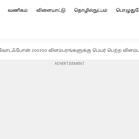
வணிகம்
விளையாட்டு
தொழில்நுட்பம்
பொழுதுப
வோடஃபோன் zoozoo விளம்பரங்களுக்கு பெயர் பெற்ற விளம்ப
ADVERTISEMENT