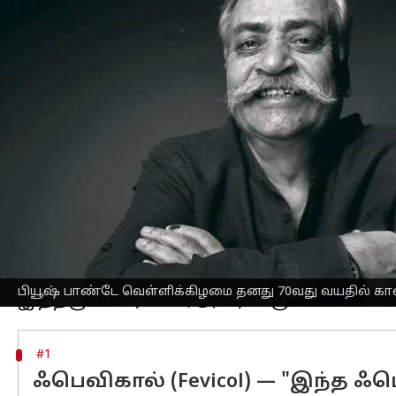
எழுதியவர்
Oct 24, 2025
01:13 pm
Venkatalakshmi V
செய்தி முன்னோட்டம்
ஃபெவிகால் நிறுவனத்தின் சின்னமான பி
விளம்பரங்களுக்கும் பெயர் பெற்ற விள
காலமானார்.
இந்தியாவின் விளம்பரத் துறையில் ஒரு 
விட்டுச் செல்கிறார்.
கேட்பரியின் 'குச் காஸ் ஹை' மற்றும் 
விளம்பரம் வரை, பாண்டேயின் கருத்துக்
பியூஷ் பாண்டே, இந்தியாவின் விளம்பர
பியூஷ் பாண்டே வெள்ளிக்கிழமை தனது 70வது வயதில் க
#1
ஃபெவிகால் (Fevicol) — "இந்த 