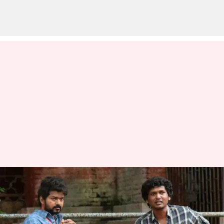
'மாஸ்டர்' திரைப்படம்,
விஜய் ரசிகர்களுக்காக
எடுக்கப்பட்டது: லோகேஷ்