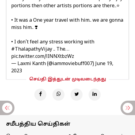
portions then other artists portions are there..⭐
• It was a One year travel with him.. we are gonna
miss him.. ❣️
• I don't feel any stress working with
#ThalapathyVijay
.. The…
pic.twitter.com/lINNXtbzWz
— Laxmi Kanth (@iammoviebuff007)
June 19,
2023
செய்தி இத்துடன் முடிவடைந்தது
சமீபத்திய செய்திகள்