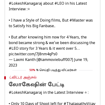
#LokeshKanagaraj
about
#LEO
in his Latest
Interview :⭐
• I have a Style of Doing films, But
#Master
was
to Satisfy his Big Fanbase..
• But after knowing him now for 4 Years, the
bond became strong & we've been discussing the
#LEO
story for 3 Years & it went over 5…
pic.twitter.com/7J8nm4qPs0
— Laxmi Kanth (@iammoviebuff007)
June 19,
2023
50%
% செய்தி படித்து விட்டீர்கள்
ட்விட்டர் அஞ்சல்
லோகேஷின் பேட்டி
#LokeshKanagaraj
in the Latest Interview ⭐ :
• Only 10 Days of Shoot left for
#ThalapathyVijay