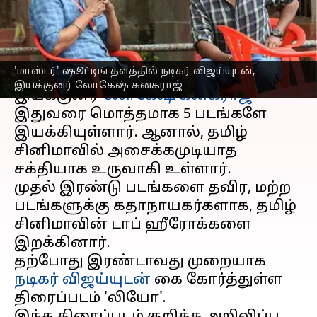
கனகராஜ்
எழுதியவர்
Jun 19, 2023
05:45 pm
Venkatalakshmi V
செய்தி முன்னோட்டம்
'மாஸ்டர்' ஷூட்டிங் தளத்தில் நடிகர் விஜய்யுடன்,
இயக்குனர் லோகேஷ் கனகராஜ்
இயக்குனர்
லோகேஷ் கனகராஜ்
இதுவரை மொத்தமாக 5 படங்களே
இயக்கியுள்ளார். ஆனால், தமிழ்
சினிமாவில் அசைக்கமுடியாத
சக்தியாக உருவாகி உள்ளார்.
முதல் இரண்டு படங்களை தவிர, மற்ற
படங்களுக்கு கதாநாயகர்களாக, தமிழ்
சினிமாவின் டாப் ஹீரோக்களை
இறக்கினார்.
தற்போது இரண்டாவது முறையாக
நடிகர் விஜய்யுடன்
கை கோர்த்துள்ள
திரைப்படம் 'லியோ'.