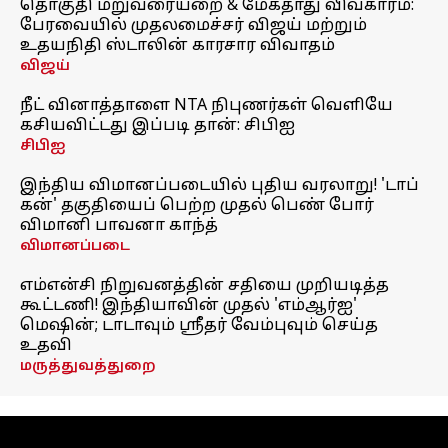
தொகுதி மறுவரையறை & மேகதாது விவகாரம்:
பேரவையில் முதலமைச்சர் விஜய் மற்றும்
உதயநிதி ஸ்டாலின் காரசார விவாதம்
விஜய்
நீட் வினாத்தாளை NTA நிபுணர்கள் வெளியே
கசியவிட்டது இப்படி தான்: சிபிஐ
சிபிஐ
இந்திய விமானப்படையில் புதிய வரலாறு! 'டாப்
கன்' தகுதியைப் பெற்ற முதல் பெண் போர்
விமானி பாவனா காந்த்
விமானப்படை
எம்என்சி நிறுவனத்தின் சதியை முறியடித்த
கூட்டணி! இந்தியாவின் முதல் 'எம்ஆர்ஐ'
மெஷின்; டாடாவும் ஸ்ரீதர் வேம்புவும் செய்த
உதவி
மருத்துவத்துறை