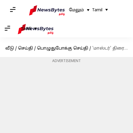
மேலும்
Tamil
Tamil
வீடு
/
செய்தி
/
பொழுதுபோக்கு செய்தி
/
'மாஸ்டர்' திரைப்படம், விஜய் ரசிகர்களுக்காக எடுக்கப்பட்டது: லோகேஷ் கனகராஜ்
ADVERTISEMENT