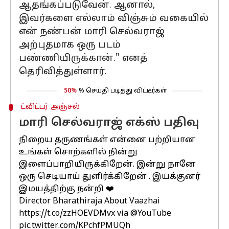
ஆதங்கப்படுவேன். ஆனால்,
இவர்களை எல்லாம் விஞ்சும் வகையில்
என் நண்பன் மாரி செல்வராஜ்
அற்புதமாக ஒரு படம்
பண்ணியிருக்கான்." எனத்
தெரிவித்துள்ளார்.
50%
% செய்தி படித்து விட்டீர்கள்
ட்விட்டர் அஞ்சல்
மாரி செல்வராஜ் எக்ஸ் பதிவு
நிறைய தருணங்கள் என்னை பற்றியான
உங்கள் சொற்களில் நின்று
இளைப்பாறியிருக்கிறேன். இன்று நானே
ஒரு செடியாய் துளிர்க்கிறேன் . இயக்குனர்
இமயத்திற்கு நன்றி ❤️
Director Bharathiraja About Vaazhai
https://t.co/zzHOEVDMvx
via
@YouTube
pic.twitter.com/KPchfPMUQh