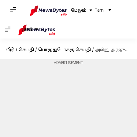
மேலும்
Tamil
Tamil
வீடு
/
செய்தி
/
பொழுதுபோக்கு செய்தி
/
அல்லு அர்ஜுன்-அட்லீயின் 'AA22xA6' படத்தின் படப்பிடிப்பில் தீபிகா
ADVERTISEMENT