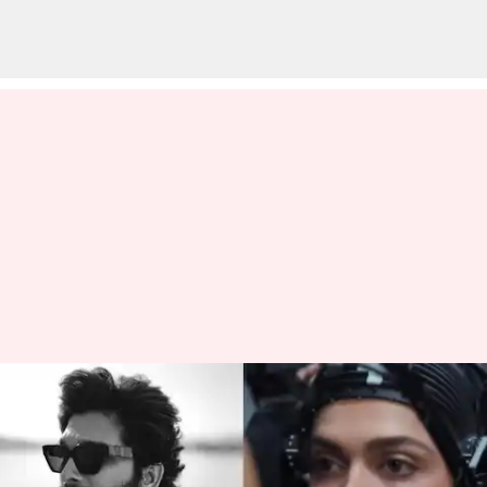
அல்லு அர்ஜுன்-
அட்லீயின் 'AA22xA6'
படத்தின் படப்பிடிப்பில்