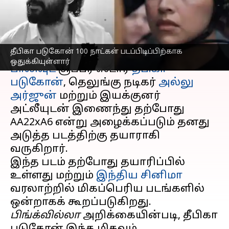
தீபிகா
எழுதியவர்
Aug 19, 2025
07:17 pm
Venkatalakshmi V
செய்தி முன்னோட்டம்
தீபிகா படுகோன் 100 நாட்கள் படப்பிடிப்பிற்காக
ஒதுக்கியுள்ளார்
பாலிவுட்
சூப்பர் ஸ்டார்
தீபிகா
படுகோன்
, தெலுங்கு நடிகர்
அல்லு
அர்ஜுன்
மற்றும் இயக்குனர்
அட்லீயுடன் இணைந்து தற்போது
AA22xA6 என்று அழைக்கப்படும் தனது
அடுத்த படத்திற்கு தயாராகி
வருகிறார்.
இந்த படம் தற்போது தயாரிப்பில்
உள்ளது மற்றும்
இந்திய சினிமா
வரலாற்றில் மிகப்பெரிய படங்களில்
பிங்க்வில்லா
அறிக்கையின்படி, தீபிகா