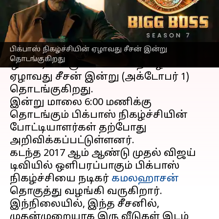
எழுதியவர்
Oct 01, 2023
11:47 am
Srinath r
செய்தி முன்னோட்டம்
பிக்பாஸ் நிகழ்ச்சியின் ஏழாவது சீசன் இன்று
தமிழில்
விஜய் தொலைக்காட்சியில்
தொடங்குகிறது
ஒளிபரப்பாகும்
பிக்பாஸ்
நிகழ்ச்சியின்
ஏழாவது சீசன் இன்று (அக்டோபர் 1)
தொடங்குகிறது.
இன்று மாலை 6:00 மணிக்கு
தொடங்கும் பிக்பாஸ் நிகழ்ச்சியின்
போட்டியாளர்கள் தற்போது
அறிவிக்கப்பட்டுள்ளனர்.
கடந்த 2017 ஆம் ஆண்டு முதல் விஜய்
டிவியில் ஒளிபரப்பாகும் பிக்பாஸ்
நிகழ்ச்சியை நடிகர்
கமலஹாசன்
தொகுத்து வழங்கி வருகிறார்.
இந்நிலையில், இந்த சீசனில்,
முதன்முறையாக இரு வீடுகள் இடம்