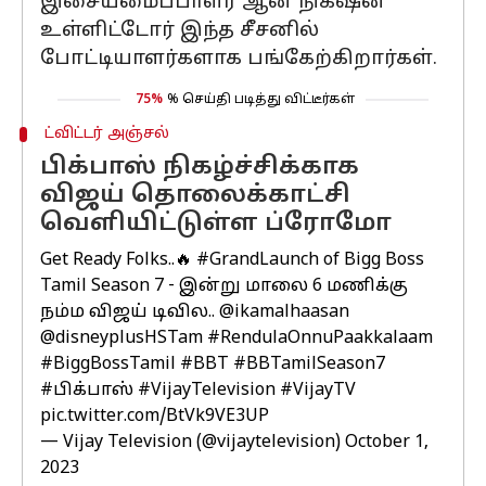
இசையமைப்பாளர் ஆன நிக்‌ஷன்
உள்ளிட்டோர் இந்த சீசனில்
போட்டியாளர்களாக பங்கேற்கிறார்கள்.
75%
% செய்தி படித்து விட்டீர்கள்
ட்விட்டர் அஞ்சல்
பிக்பாஸ் நிகழ்ச்சிக்காக
விஜய் தொலைக்காட்சி
வெளியிட்டுள்ள ப்ரோமோ
Get Ready Folks..🔥
#GrandLaunch
of Bigg Boss
Tamil Season 7 - இன்று மாலை 6 மணிக்கு
நம்ம விஜய் டிவில..
@ikamalhaasan
@disneyplusHSTam
#RendulaOnnuPaakkalaam
#BiggBossTamil
#BBT
#BBTamilSeason7
#பிக்பாஸ்
#VijayTelevision
#VijayTV
pic.twitter.com/BtVk9VE3UP
— Vijay Television (@vijaytelevision)
October 1,
2023