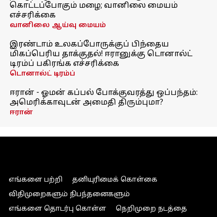
கொட்டப்போகும் மழை; வானிலை மையம்
எச்சரிக்கை
வானிலை ஆய்வு மையம்
இரண்டாம் உலகப்போருக்குப் பிந்தைய
மிகப்பெரிய தாக்குதல்! ஈரானுக்கு டொனால்ட்
டிரம்ப் பகிரங்க எச்சரிக்கை
டொனால்ட் டிரம்ப்
ஈரான் - ஓமன் கப்பல் போக்குவரத்து ஒப்பந்தம்:
அமெரிக்காவுடன் அமைதி திரும்புமா?
ஈரான்
எங்களை பற்றி
தனியுரிமைக் கொள்கை
விதிமுறைகளும் நிபந்தனைகளும்
எங்களை தொடர்பு கொள்ள
நெறிமுறை நடத்தை