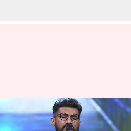
விஜய் யேசுதாஸ் வீட்டில்
திருட்டு சம்பவம்:
புதியதாக ஒரு ட்விஸ்ட்