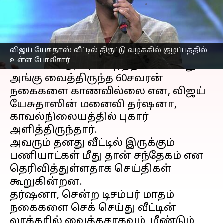
எழுதியவர்
Apr 05, 2023
04:41 pm
Venkatalakshmi V
செய்தி முன்னோட்டம்
விஜய் யேசுதாஸ் வீட்டில் திருட்டு வழக்கில் குழப்பத்தில்
பாடகர்
விஜய் யேசுதாஸ்
வீடு,
உள்ள போலீசார்
சென்னை அபிராமபுரத்தில் உள்ளது.
அங்கு வைத்திருந்த 60சவரன்
நகைகளை காணவில்லை என, விஜய்
யேசுதாஸின் மனைவி தர்ஷனா,
காவல்நிலையத்தில் புகார்
அளித்திருந்தார்.
அவரும் தனது வீட்டில் இருக்கும்
பணியாட்கள் மீது தான் சந்தேகம் என
தெரிவித்துள்ளதாக செய்திகள்
கூறுகின்றன.
தர்ஷனா, சென்ற டிசம்பர் மாதம்
நகைகளை செக் செய்து வீட்டின்
லாக்கரில் வைத்ததாகவும், மீண்டும்