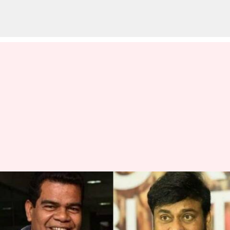
நடிகர் பொன்னம்பலத்தின்
மருத்துவ செலவுகளை
ஏற்ற நடிகர் சிரஞ்சீவி