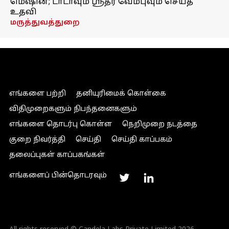
மெஷின்; டாடாவும் ஸ்ரீதர் வேம்புவும் செய்த
உதவி
மருத்துவத்துறை
எங்களை பற்றி
தனியுரிமைக் கொள்கை
விதிமுறைகளும் நிபந்தனைகளும்
எங்களை தொடர்பு கொள்ள
நெறிமுறை நடத்தை
குறை நிவர்த்தி
செய்தி
செய்தி காப்பகம்
தலைப்புகள் காப்பகங்கள்
எங்களைப் பின்தொடரவும்