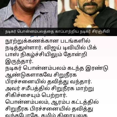
எழுதியவர்
Mar 16, 2023
10:21 am
Venkatalakshmi V
செய்தி முன்னோட்டம்
தென்னிந்தியாவில் பிரபலமான
நடிகர் பொன்னம்பலத்தை காப்பாற்றிய நடிகர் சிரஞ்சீவி
வில்லன்
நடிகர்
பொன்னம்பலம்.
நூற்றுக்கணக்கான படங்களில்
நடித்துள்ளார். விஜய் டிவியில் பிக்
பாஸ் நிகழ்ச்சியிலும் தோன்றி
இருந்தார்.
நடிகர் பொன்னம்பலம் கடந்த இரண்டு
ஆண்டுகளாகவே சிறுநீரக
பிரச்சனையில் தவித்து வந்தார்.
அவர் சமீபத்தில் சிறுநீரக மாற்று
சிகிச்சையும் பெற்றார்.
பொன்னம்பலம், ஆரம்ப கட்டத்தில்
சிறுநீரக பிரச்சனையில் தவித்து
வந்தபோதே, தமிழ் திரையுலக