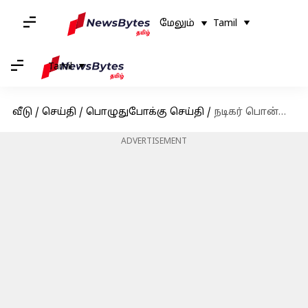
மேலும்
Tamil
Tamil
வீடு
/
செய்தி
/
பொழுதுபோக்கு செய்தி
/
நடிகர் பொன்னம்பலத்தின் மருத்துவ செலவுகளை ஏற்ற நடிகர் சிரஞ்சீவி
ADVERTISEMENT