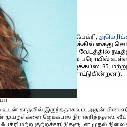
யின் சகோதரியான அலியா ஃபக்ரி,
அமெரிக்
ைத்து
கொலை
செய்த வழக்கில் கைது செய்
 'சாகசம்' படத்தில் கௌரவ வேடத்தில் நடித்த
ம்பர் 23 அன்று குயின்ஸ் பரோவில் உள்ள ஒ
ாள் காதலன் எட்வர்ட் ஜேக்கப்ஸ், 35, ம
யா
் உடன் காதலில் இருந்ததாகவும், அதன் பின்னர்
ற்சிகளை ஜேக்கப்ஸ் நிராகரித்ததால், வீட்டி
 ஃபக்ரி மற்ற குற்றச்சாட்டுகளுடன் முதல் ந