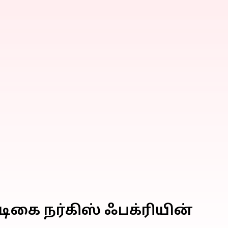
ிகை நர்கிஸ் ஃபக்ரியின்