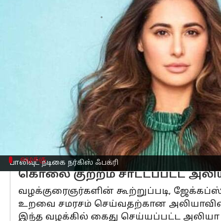
எழுதியவர்
Dec 03, 2024
09:36 am
Venkatalakshmi V
செய்தி முன்னோட்டம்
பிரபல
பாலிவுட்
நடிகை நர்கிஸ் ஃபக்ரி
முன்னாள் காதலன் உட்பட இருவரை தீ வ
நர்கிஸ் ஃபக்ரி தமிழில்
பிரஷாந்த்
நடித்த
இவரின் சகோதரி அலியா ஃபக்ரி கடந்த நவ
வேண்டுமென்றே தீ வைத்து, அவரது முன்ன
வழக்கு
பாலிவுட் நடிகை நர்கிஸ் ஃபக்ரி
கொலை குற்றம் சாட்டப்பட்ட அலி
வழக்குரைஞர்களின் கூற்றுப்படி, ஜேக்கப்ஸ
உறவை சமரசம் செய்வதற்கான அலியாவின் முய
இந்த வழக்கில் கைது செய்யப்பட்ட அலியா