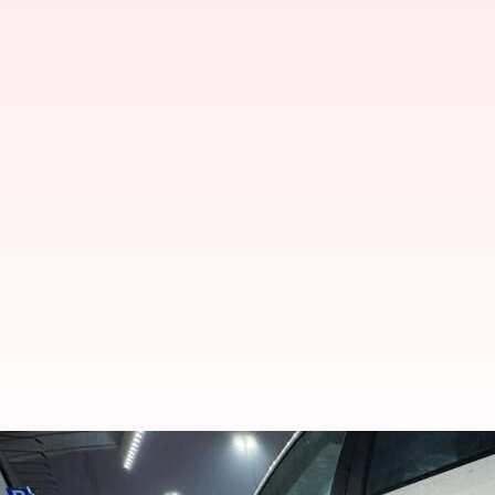
அதிக லக்கேஜ் எடுத்து செ