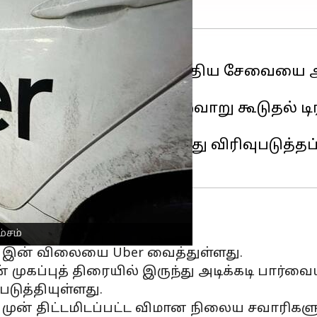
்காக UberXXL என்ற புதிய சேவையை அறி
ம்படுத்தப்பட்ட அம்சம்.
்களின் லக்கேஜ்களுக்கு ஏற்றவாறு கூடுதல
விமான நிலையங்களில்
இது விரிவுபடுத்தப்
லை
்சம்
XL இன் விலையை Uber வைத்துள்ளது.
முகப்புத் திரையில் இருந்து அடிக்கடி பார்வ
டுத்தியுள்ளது.
் முன் திட்டமிடப்பட்ட விமான நிலைய சவாரிகளு