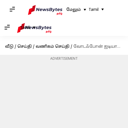
மேலும்
Tamil
Tamil
வீடு
/
செய்தி
/
வணிகம் செய்தி
/
வோடஃபோன் ஐடியாவுக்கு நிம்மதி; AGR நிலுவைத் தொகையைக் குறைப்பது குறித்து மறுபரிசீலனை செய்ய உச்ச நீதிமன்றம் அனுமதி
ADVERTISEMENT