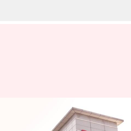
வோடஃபோன் ஐடியாவுக்கு
நிம்மதி; AGR நிலுவைத்
தொகையைக் குறைப்பது