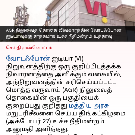
குறித்து மறுபரிசீலனை
செய்ய உச்ச நீதிமன்றம்
அனுமதி
எழுதியவர்
Oct 27, 2025
01:08 pm
AGR நிலுவைத் தொகை விவகாரத்தில் வோடஃபோன்
Sekar Chinnappan
ஐடியாவுக்கு சாதகமாக உச்ச நீதிமன்றம் உத்தரவு
செய்தி முன்னோட்டம்
வோடஃபோன்
ஐடியா (Vi)
நிறுவனத்திற்கு ஒரு குறிப்பிடத்தக்க
நிவாரணத்தை அளிக்கும் வகையில்,
அந்நிறுவனத்தின் சரிசெய்யப்பட்ட
மொத்த வருவாய் (AGR) நிலுவைத்
தொகையின் ஒரு பகுதியைக்
குறைப்பது குறித்து
மத்திய அரசு
மறுபரிசீலனை செய்ய திங்கட்கிழமை
(அக்டோபர் 27) உச்ச நீதிமன்றம்
அனுமதி அளித்தது.