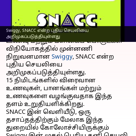
களமிறங்கிய ஸ்விக்கி
எழுதியவர்
Jan 08, 2025
01:38 pm
Venkatalakshmi V
செய்தி முன்னோட்டம்
Swiggy, SNACC என்ற புதிய செயலியை
அறிமுகப்படுத்தியுள்ளது
உணவு மற்றும் மளிகைப் பொருட்கள்
விநியோகத்தில் முன்னணி
நிறுவனமான
Swiggy
, SNACC என்ற
புதிய செயலியை
அறிமுகப்படுத்தியுள்ளது.
15 நிமிடங்களில் விரைவான
உணவுகள், பானங்கள் மற்றும்
உணவுகளை வழங்குவதாக இந்த
தளம் உறுதியளிக்கிறது.
SNACC இன் வெளியீடு, ஒரு
தசாப்தத்திற்கும் மேலாக இந்த
துறையில் கோலோச்சியிருக்கும்