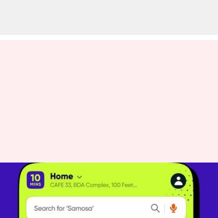
SNAAC: சோமாட்டோவிற்கு
போட்டியாக 15 நிமிட
உணவு டெலிவெரியில்