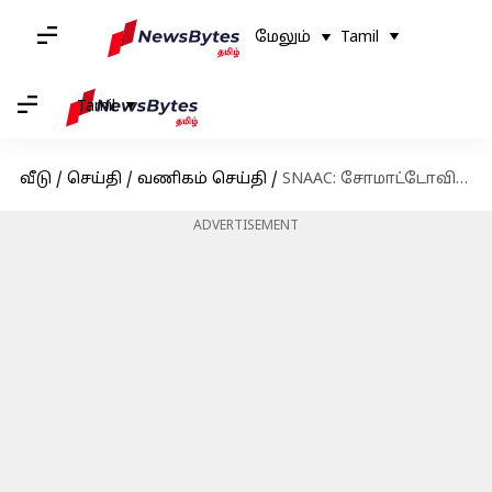
மேலும்
Tamil
Tamil
வீடு
/
செய்தி
/
வணிகம் செய்தி
/
SNAAC: சோமாட்டோவிற்கு போட்டியாக 15 நிமிட உணவு டெலிவெரியில் களமிறங்கிய ஸ்விக்கி
ADVERTISEMENT