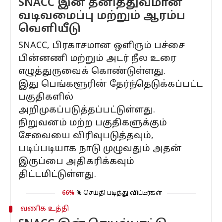
SNACC இன் தனித்துவமான
வடிவமைப்பு மற்றும் ஆரம்ப
வெளியீடு
SNACC, பிரகாசமான ஒளிரும் பச்சை
பின்னணி மற்றும் அடர் நீல உரை
எழுத்துருவைக் கொண்டுள்ளது.
இது பெங்களூரின் தேர்ந்தெடுக்கப்பட்ட
பகுதிகளில்
அறிமுகப்படுத்தப்பட்டுள்ளது.
நிறுவனம் மற்ற பகுதிகளுக்கும்
சேவையை விரிவுபடுத்தவும்,
படிப்படியாக நாடு முழுவதும் அதன்
இருப்பை அதிகரிக்கவும்
திட்டமிட்டுள்ளது.
66%
% செய்தி படித்து விட்டீர்கள்
வணிக உத்தி